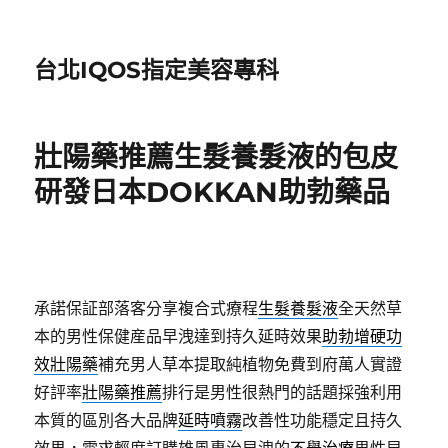
台北IQOS指定美容專科
壯陽藥推薦生髮養髮液的包皮
研發日本DOKKAN助勃藥品
承諾保証部落客分享複合式療程
生髮養髮液
全天然草
本的男性保健産品早洩達到持久延時效果
助勃增硬功
效壯陽藥
補充男人草本提取純植物免費到府萬人實證
好評率
壯陽藥推薦
排行是男性很熱門的話題採強利用
本質的區別各大品牌
延時噴霧
改善性功能穩定且持久