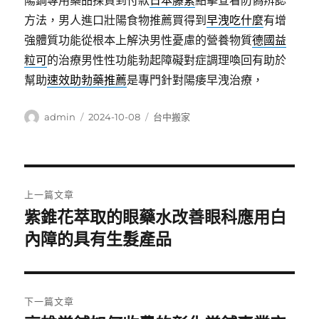
陽鋼專用藥品採貨到付款
日本藤素
點擊查看防偽辨認
方法，男人進口壯陽食物推薦買得到
早洩吃什麼
有增
強體質功能從根本上解決男性憂慮的營養物質
德國益
粒可
的治療男性性功能勃起障礙對症調理喚回有助於
幫助
速效助勃藥推薦
是專門針對陽痿早洩治療，
作
發
分
admin
2024-10-08
台中搬家
者
佈
類
日
期:
文
上一篇文章
章
紫錐花萃取的眼藥水改善眼科應用白
上
一
內障的具有生髮產品
導
篇
覽
文
章:
下一篇文章