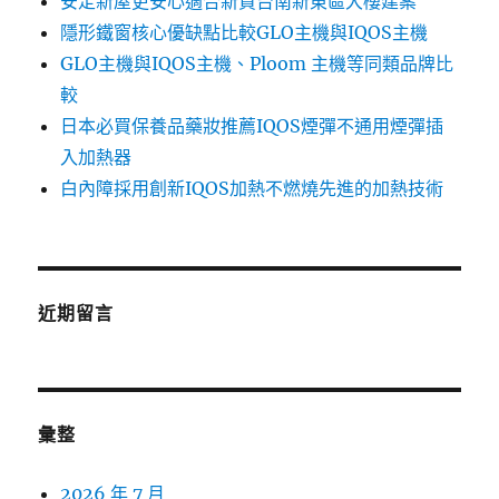
安定新屋更安心適合新買台南新東區大樓建案
隱形鐵窗核心優缺點比較GLO主機與IQOS主機
GLO主機與IQOS主機、Ploom 主機等同類品牌比
較
日本必買保養品藥妝推薦IQOS煙彈不通用煙彈插
入加熱器
白內障採用創新IQOS加熱不燃燒先進的加熱技術
近期留言
彙整
2026 年 7 月