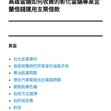
高雄當舖如何收費的彰化當舖專業宜
下
一
蘭借錢運用支票借款
篇
文
章:
頁面
台北皮膚專科
吳紹琥醫師的完美身形抽脂手術
專治肌膚問題
德尚汽車幫我找出電路問題
擺脫肌膚危機
祛斑方式選擇
祛肝斑收費
肝斑