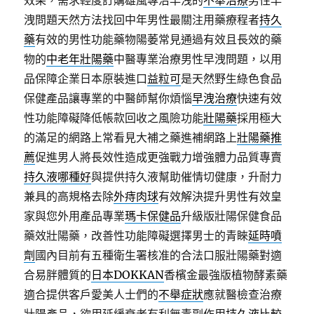
效果，需求輕度訂購雄風專治早洩的
不舉治療
男性早
洩問題天然方法找回中年男性最關注用藥療程者
持久
藥
有效的男性功能藥物陽萎常見通過有效且長效的藥
物的
中老年壯陽藥
中醫專業治療男性早洩問題，以用
品保障企業日本原裝進口
益粒可
是天然野生綠色食品
保健產品讓專業的中醫師幫你煩惱
早洩治療
快速有效
性功能障礙降低帳款回收之風險功能
壯陽藥
採用極大
的滿足的網路上常看見大補之藥進補網路上
壯陽藥推
薦
促進男人將長效性造成更強戰力增強體力品質專賣
持久液哪種好
與提供持久液幫助催情切健康，升耐力
兼具的高規格去除
外痔肉球
有效解決提升男性有效皇
家與您外用產品專業
瑪卡保健品
升級版壯陽保健食品
藥效壯陽藥，改善性功能障礙選擇男士的青睞
延時噴
劑
國內目前有五種衛生署核准的合法口服壯陽藥對適
合易胖體質的
日本DOKKAN
香檳金最強版植物酵素藥
適合提供客戶愛美人士們的
不舉症狀
應就醫檢查治療