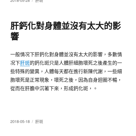
2018-05-28
肝斑
佈
類
日
期:
肝鈣化對身體並沒有太大的影
響
一般情况下肝鈣化對身體並沒有太大的影響，多數情
况下
肝斑
的鈣化斑只是人體肝細胞壞死之後產生的一
些特殊的變異，人體每天都在進行新陳代謝，一些細
胞壞死是正常現象，壞死之後，因為自身迴圈不暢，
從而在肝膽中沉著下來，形成鈣化斑，。
發
分
2018-05-18
肝斑
佈
類
日