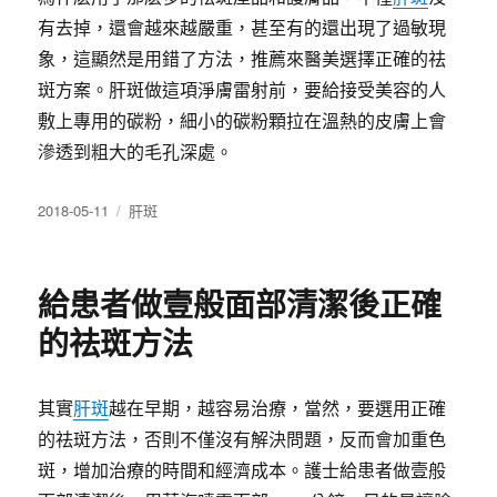
有去掉，還會越來越嚴重，甚至有的還出現了過敏現
象，這顯然是用錯了方法，推薦來醫美選擇正確的祛
斑方案。肝斑做這項淨膚雷射前，要給接受美容的人
敷上專用的碳粉，細小的碳粉顆拉在溫熱的皮膚上會
滲透到粗大的毛孔深處。
發
分
2018-05-11
肝斑
佈
類
日
期:
給患者做壹般面部清潔後正確
的祛斑方法
其實
肝斑
越在早期，越容易治療，當然，要選用正確
的祛斑方法，否則不僅沒有解決問題，反而會加重色
斑，增加治療的時間和經濟成本。護士給患者做壹般