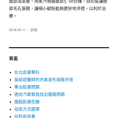
面部清潔後，用蒸汽噴霧面部5-10分鐘，目的是讓臉
部毛孔張開，讓細小碳粉能夠更好地滲透，以利於治
療。
發
分
2018-05-11
肝斑
佈
類
日
期:
頁面
台北皮膚專科
吳紹琥醫師的完美身形抽脂手術
專治肌膚問題
德尚汽車幫我找出電路問題
擺脫肌膚危機
祛斑方式選擇
祛肝斑收費