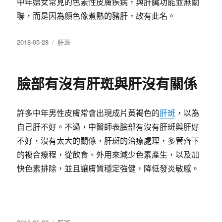
中年婦女常見的色素性皮膚疾病，與肝臟功能並無關
聯，而是因為顏色像煮熟的豬肝，故有此名。
發
分
2018-05-28
肝斑
佈
類
日
期:
臉部有沒有肝斑與肝沒有關係
許多中年男性皮膚常會出現成片黃褐色的
肝斑
，以為
自己肝不好。不過，中醫師表臉部有沒有肝斑與肝好
不好，沒有太大的關係，肝斑的治療處理，多管齊下
的複合療程，從飲食、外用來減少色素產生，以及加
快色素排除，並且讓膚質穩定強健，降低發炎敏感。
發
分