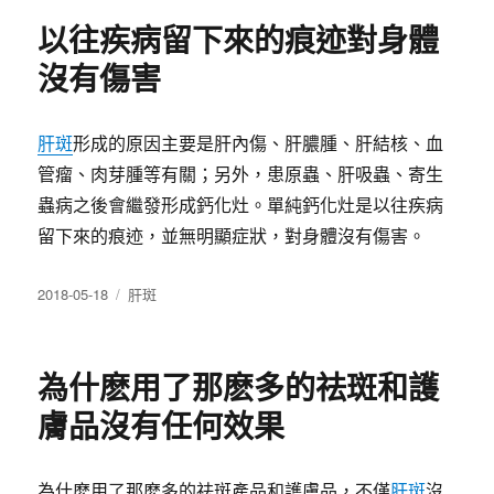
期:
以往疾病留下來的痕迹對身體
沒有傷害
肝斑
形成的原因主要是肝內傷、肝膿腫、肝結核、血
管瘤、肉芽腫等有關；另外，患原蟲、肝吸蟲、寄生
蟲病之後會繼發形成鈣化灶。單純鈣化灶是以往疾病
留下來的痕迹，並無明顯症狀，對身體沒有傷害。
發
分
2018-05-18
肝斑
佈
類
日
期:
為什麽用了那麽多的祛斑和護
膚品沒有任何效果
為什麽用了那麽多的祛斑產品和護膚品，不僅
肝斑
沒