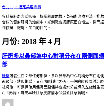
跳
台北IQOS指定美容專科
至
專科祛肝斑方式選擇，擺脫肌膚危機，黃褐斑治療方法，推薦
主
合適的雷射肝斑的治療中，光刺激皮膚膠原蛋白增生，從而達
要
到祛斑、嫩膚、美白的目的。
內
容
月份:
2018 年 4 月
肝斑多以鼻部為中心對稱分布在兩側面頰
部
肝斑
可發生在面部任何部位，多以鼻部為中心對稱分布在兩側
面頰部，狀似蝴蝶，又有“蝴蝶斑”之稱。一般的皮秒雷射治療
祛斑後，可選擇使用保濕面膜保持皮膚水分或導入左旋維生素
C, 2次/周，每天早晚註意皮膚補水保濕並註意防曬。
作
發
分