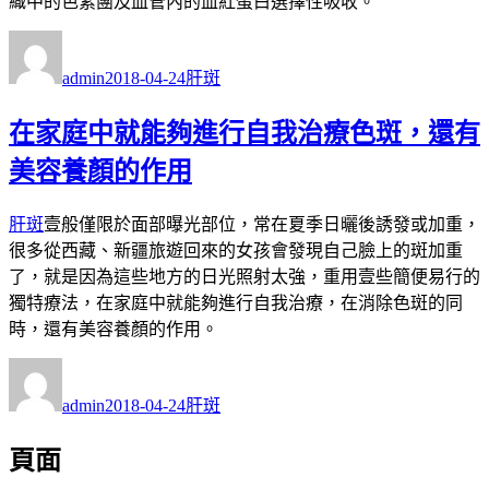
織中的色素團及血管內的血紅蛋白選擇性吸收。
作
發
分
者
佈
類
admin
2018-04-24
肝斑
日
期:
在家庭中就能夠進行自我治療色斑，還有
美容養顏的作用
肝斑
壹般僅限於面部曝光部位，常在夏季日曬後誘發或加重，
很多從西藏、新疆旅遊回來的女孩會發現自己臉上的斑加重
了，就是因為這些地方的日光照射太強，重用壹些簡便易行的
獨特療法，在家庭中就能夠進行自我治療，在消除色斑的同
時，還有美容養顏的作用。
作
發
分
者
佈
類
admin
2018-04-24
肝斑
日
期:
頁面