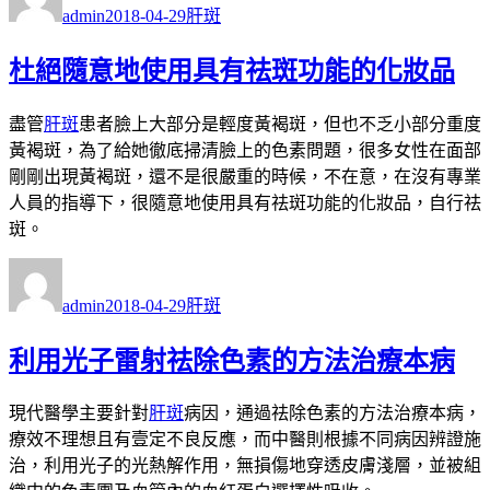
者
佈
類
admin
2018-04-29
肝斑
日
期:
杜絕隨意地使用具有祛斑功能的化妝品
盡管
肝斑
患者臉上大部分是輕度黃褐斑，但也不乏小部分重度
黃褐斑，為了給她徹底掃清臉上的色素問題，很多女性在面部
剛剛出現黃褐斑，還不是很嚴重的時候，不在意，在沒有專業
人員的指導下，很隨意地使用具有祛斑功能的化妝品，自行祛
斑。
作
發
分
者
佈
類
admin
2018-04-29
肝斑
日
期:
利用光子雷射祛除色素的方法治療本病
現代醫學主要針對
肝斑
病因，通過祛除色素的方法治療本病，
療效不理想且有壹定不良反應，而中醫則根據不同病因辨證施
治，利用光子的光熱解作用，無損傷地穿透皮膚淺層，並被組