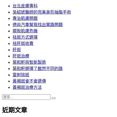
台北皮膚專科
吳紹琥醫師的完美身形抽脂手術
專治肌膚問題
德尚汽車幫我找出電路問題
擺脫肌膚危機
祛斑方式選擇
祛肝斑收費
肝斑
肝斑治療
葉和軒與智能製造
葉和軒選擇了截然不同的路
雷射除斑
黃褐斑會不會遺傳
黃褐斑治療方法
搜
搜
尋
尋
近期文章
關
鍵