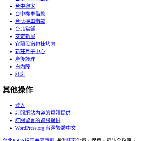
台中搬家
台中機車借款
台北機車借款
台北當鋪
安定新屋
宜蘭民宿包棟烤肉
新莊月子中心
產後護理
白內障
肝斑
其他操作
登入
訂閱網站內容的資訊提供
訂閱留言的資訊提供
WordPress.org 台灣繁體中文
台北IQOS指定美容專科
提供
肝斑
治療、保養、預防全攻略，