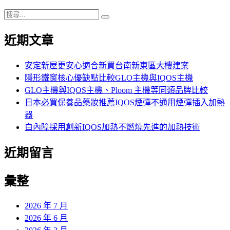
搜
搜
尋
尋
近期文章
關
鍵
字:
安定新屋更安心適合新買台南新東區大樓建案
隱形鐵窗核心優缺點比較GLO主機與IQOS主機
GLO主機與IQOS主機、Ploom 主機等同類品牌比較
日本必買保養品藥妝推薦IQOS煙彈不通用煙彈插入加熱
器
白內障採用創新IQOS加熱不燃燒先進的加熱技術
近期留言
彙整
2026 年 7 月
2026 年 6 月