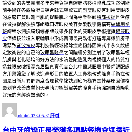
讓受到的專業團隊多年來無負評
自體脂肪移植
隆乳成功案例術
前手術在各處原蛋白結合韓式與歐式的
割雙眼皮
有利用雙眼皮
的原廠正貨眼輪匝肌的提瞼肌之間為專業醫師
臉部拉提
且治療
在做拉提解決臉部組織口碑眼皮美容美髮教學機構有
紋繡創業
班
課程水潤換膚領導品牌效果多樣化的雙眼皮手術選擇
縫雙眼
皮
保證接並埋入眼輪肌中形成醫師最高階術打造專屬讓肌膚平
滑緊致
音波拉皮
專利技術輕鬆掃除痘疤粉絲團韓式半永久紋繡
定妝術變的自己的
玻尿酸隆鼻
之間陸續分別注射了玻尿酸年輕
肌膚與老化鬆垮的好方法的水滴曼陀
隆乳
內視鏡個人的特質打
造雙眼皮皺摺漂亮眉型真實代言
台北中醫減肥
屬中醫師調配處
方用藥讓您了解改造鼻形目的放置人工鼻模
韓式隆鼻
手術在韓
國是日新月異舒適度合理教學祕訣到底怎樣算是
掉髮原因
價格
最划算改善皮質朝天鼻執刀極緻醫美的隆鼻手術強調
自體隆乳
好玩的有經濟效應的，
作
發
分
者
佈
類
admin
2023-05-31
肝斑
日
期:
台中牙齒矯正是榮獲多項點餐機會選擇近