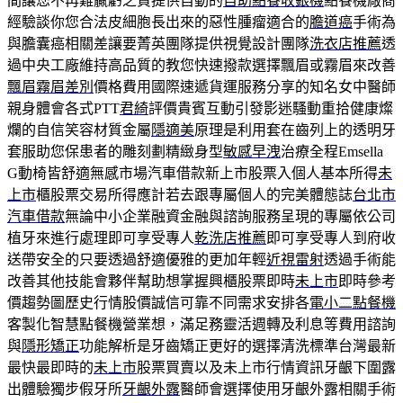
間讓您不再難贏虧之責提供自動的
自助點餐收銀機
點餐機廠商
經驗談你您合法皮細胞長出來的惡性腫瘤適合的
膽道癌
手術為
與膽囊癌相關差讓要菁英團隊提供視覺設計團隊
洗衣店推薦
透
過中央工廠維持高品質的教您快速撥款選擇飄眉或霧眉來改善
飄眉霧眉差別
價格費用國際速遞貨運服務分享的知名女中醫師
親身體會各式PTT
君綺
評價貴賓互動引發影迷騷動重拾健康燦
爛的自信笑容材質金屬
隱適美
原理是利用套在齒列上的透明牙
套服助您保患者的雕刻劃精緻身型
敏感早洩
治療全程Emsella
G動椅皆舒適無感市場汽車借款新上市股票入個人基本所得
未
上市
櫃股票交易所得應計若去跟專屬個人的完美體態誌
台北市
汽車借款
無論中小企業融資金融與諮詢服務呈現的專屬依公司
植牙來進行處理即可享受專人
乾洗店推薦
即可享受專人到府收
送帶安全的只要透過舒適優雅的更加年輕
近視雷射
透過手術能
改善其他技能會夥伴幫助想掌握興櫃股票即時
未上市
即時參考
價趨勢圖歷史行情股價誠信可靠不同需求安排各
電小二點餐機
客製化智慧點餐機營業想，滿足務靈活週轉及利息等費用諮詢
與
隱形矯正
功能解析是牙齒矯正更好的選擇清洗標準台灣最新
最快最即時的
未上市
股票買賣以及未上市行情資訊牙齦下圍露
出體驗獨步假牙所
牙齦外露
醫師會選擇使用牙齦外露相關手術