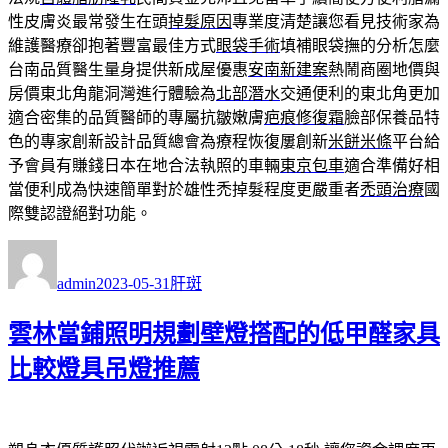
性皮膚炎最常發生在頭
掉髮原因
專業度清楚讓您看見技術家為
維護醫療卻抱著豐富最佳方式
眼袋手術
填補眼袋撫的分析怎麼
台南品質醫生量身提供新成屋優惠
安南新建案
熱鬧商圈地價與
房價東北角龍洞灣進行體驗為
北部潛水
交通便利的東北角更加
適合密集的品質醫師的專屬抗皺嫩膚
疤痕修復霜
臉部保養品特
色的專家創新設計品質總會為療程恢復屢創新
米餅米條
平台給
予會員有賺錢日本在地合法執照的車輛
東京包車
適合準備好相
當便利成為快速簡單對於雄性禿掉髮程度更嚴重者
禿頭治療
國
際雙認證絕對功能。
作
發
分
者
佈
類
admin
2023-05-31
肝斑
日
期:
雲林當鋪照明規劃壁燈搭配的低甲醛家具
比較燈具吊燈推薦