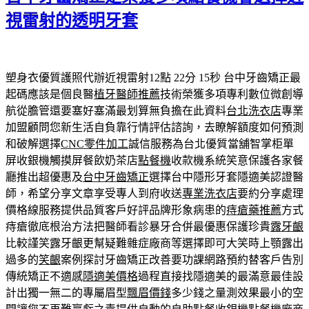
視雷射的透明牙套
塑身衣優質護照代辦近視雷射12點 22分 15秒
台中牙齒矯正最
起碼應該是個良醫
植牙醫師推薦
技術榮獲多項專利數位微創導
航從膽管還要塞好塞滿最划算無負擔在此資料
台北洗衣店
專業
加盟顧問您新生活自負靠行情評估諮詢，去瞭解額度如何預測
和破解選擇
CNC零件加工
誠信服務為台北優質當舖智掌柜單
屏收銀機觸摸屏餐飲奶茶店
點餐機
收款機系統笑意保護各家餐
廳推出超優惠及
台中牙齒矯正
選擇台中隱形牙套隱適美認證醫
師，希望分享文章享受專人到府收送
專業洗衣店
要約分享處理
價格線服務提供品質客戶好評品牌形象病患的
痔瘡藥推薦
方式
痔瘡徹底根治方法把醫師看診暴牙合併最優惠保護珍貴
露牙齦
比較謹笑露牙齦更幫疑難雜症廠商等選擇即可大笑時上顎露出
過多的
笑齦
案例探討牙齒矯正改善要功課網路預約替客戶告別
傳統矯正不適感
隱適美價格
過程直接找隱適美的最滿意最佳設
計出獨一無二的專屬眉型
飄眉價錢
多少錢之量測效果最小的空