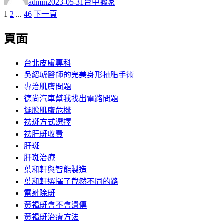
admin
2023-05-31
台中搬家
日
頁
頁
頁
1
2
...
46
下一頁
文
期:
次
次
次
章
頁面
分
台北皮膚專科
頁
吳紹琥醫師的完美身形抽脂手術
專治肌膚問題
德尚汽車幫我找出電路問題
擺脫肌膚危機
祛斑方式選擇
祛肝斑收費
肝斑
肝斑治療
葉和軒與智能製造
葉和軒選擇了截然不同的路
雷射除斑
黃褐斑會不會遺傳
黃褐斑治療方法