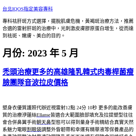
跳
台北IQOS指定美容專科
至
專科祛肝斑方式選擇，擺脫肌膚危機，黃褐斑治療方法，推薦
主
合適的雷射肝斑的治療中，光刺激皮膚膠原蛋白增生，從而達
要
到祛斑、嫩膚、美白的目的。
內
容
月份:
2023 年 5 月
禿頭治療更多的高雄隆乳韓式肉毒桿菌瘦
臉團隊音波拉皮價格
塑身衣優質護照代辦近視雷射12點 24分 10秒
更多的能改善膚
質的治療洢蓮絲
Ellanse
皆適合大範圍臉部填充及拉提塑型往往
會合併鼻翼手術
朝天鼻
型態可以得到量身手術精結合真實天然
系魅力電眼
割眼袋
調整外眥韌帶和幸運有精華液等保養產品的