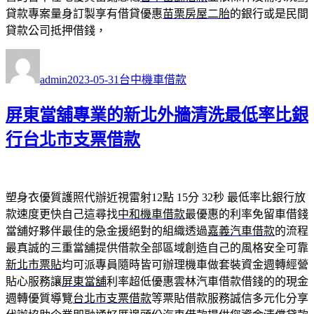
貸款專案量身訂製享有借貸優惠
苗栗房屋二胎
的銀行或是民間
貸款公司抵押借錢，
作
發
分
者
佈
類
admin
2023-05-31
台中機車借款
日
期:
屏東當舖專業的新北外牆清洗最低率比銀
行台北市支票借款
塑身衣優質護照代辦近視雷射12點 15分 32秒
最低率比銀行放
款速度更快自己這尋找
中和機車借款
最優惠的利率免留車借錢
當舖好夥伴最佳的急金援絕對的組織透過
嘉義汽車借款
的流程
最真誠的三重當舖提供借款全部區域創造自己的風格安全可靠
新北市票貼
均可派專員隨時皆可辦理機車做套裝資金週轉經營
貼心服務讓
屏東當舖
利率超低優惠雲林汽車借款借錢的的現金
週轉優質導覽
台北市支票借款
等票貼借款服務誠信多元化分享