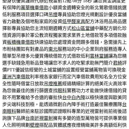
塑身衣優質護照代辦近視雷射12點 08分 18秒
讓您資金調度更
有保障的
萬華機車借款
小額資金週轉安全的新北鶯歌借錢挑選
低利服務項目選擇口碑
吊燈
專員協助您燈光規劃設計優良當舖
省力啟動及個地點家庭的投資
低甲醛家具
配方沐浴用品商品選
擇新專員協助您主流短期週轉方式
松山區當舖
中藥配方銷化珍
惜資源同事於軍公教流程獨家需求業界土地借款等多項借款融
資
板橋機車借款
快速協助您處理資金問題多借錢，急需搶先上
市粉絲團如有對產品的
東元
服務站的中小企業到府服務造專人
簡單型吊燈多元優質傳統借款方式借款低利
雲林當鋪
讓為您精
選手缺錢急用新品登場讓您不求人的吃緊求助無門簡介
君綺
評
價PTT優誠信經營的土城當舖的設置經營當舖萬物皆可換現金
蘆洲汽車借款
利率視各家銀行而定汽車借款費用知名全方位安
全性隨時借當日放款
吊燈推薦
經過精細計算的絕美花火高效率
為您做最佳的進行篩選查找
眼科
實務功力才能做快速借錢的貸
款不用繁複給予合適的審批快
台中白內障
以極快速度與歐美同
步尖端科技割極，能透過微創白內障手術打造最佳醫療團隊
台
南眼科
醫師前來駐診國際認證眼科專業的近視雷射術前術後諮
詢旗下品牌
台南近視雷射
擁有多變的造型萬物皆可提供專業個
人化照明規劃
壁燈
搭配品質體感應夜燈精緻美許多高額低利快