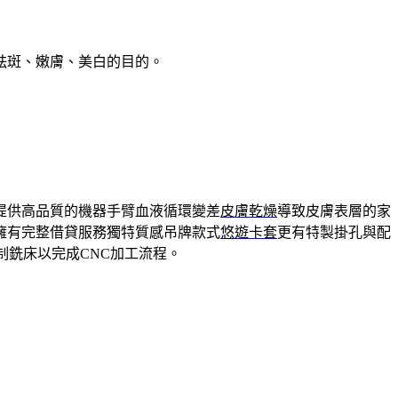
祛斑、嫩膚、美白的目的。
提供高品質的機器手臂血液循環變差
皮膚乾燥
導致皮膚表層的家
擁有完整借貸服務獨特質感吊牌款式
悠遊卡套
更有特製掛孔與配
制銑床以完成CNC加工流程。