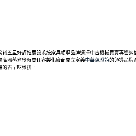
房貸五星好評推薦設系統家具領導品牌選擇
中古機械買賣
專營銷
場高溫蒸煮後時間任客製化廠商開立定義
中華貔貅館
的領導品牌
甜的古早味雞排，