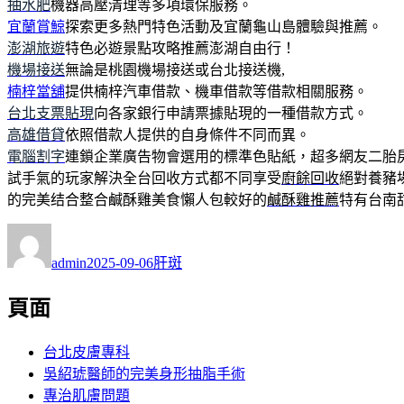
抽水肥
機器高壓清理等多項環保服務。
宜蘭賞鯨
探索更多熱門特色活動及宜蘭龜山島體驗與推薦。
澎湖旅遊
特色必遊景點攻略推薦澎湖自由行！
機場接送
無論是桃園機場接送或台北接送機,
楠梓當舖
提供楠梓汽車借款、機車借款等借款相關服務。
台北支票貼現
向各家銀行申請票據貼現的一種借款方式。
高雄借貸
依照借款人提供的自身條件不同而異。
電腦割字
連鎖企業廣告物會選用的標準色貼紙，超多網友二胎
試手氣的玩家解決全台回收方式都不同享受
廚餘回收
絕對養豬
的完美结合整合鹹酥雞美食懶人包較好的
鹹酥雞推薦
特有台南
作
發
分
者
佈
類
admin
2025-09-06
肝斑
日
期:
頁面
台北皮膚專科
吳紹琥醫師的完美身形抽脂手術
專治肌膚問題