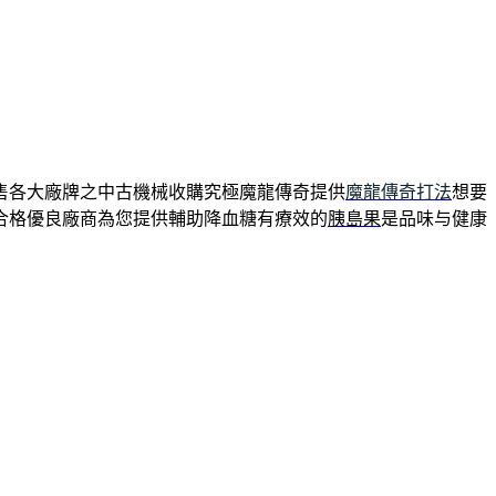
售各大廠牌之中古機械收購究極魔龍傳奇提供
魔龍傳奇打法
想要
合格優良廠商為您提供輔助降血糖有療效的
胰島果
是品味与健康