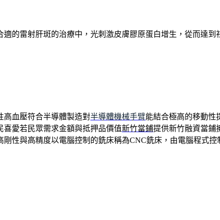
合適的雷射肝斑的治療中，光刺激皮膚膠原蛋白增生，從而達到
性高血壓符合半導體製造對
半導體機械手臂
能結合極高的移動性
民喜愛若民眾需求金額與抵押品價值
新竹當鋪
提供新竹融資當鋪
剛性與高精度以電腦控制的銑床稱為CNC銑床，由電腦程式控