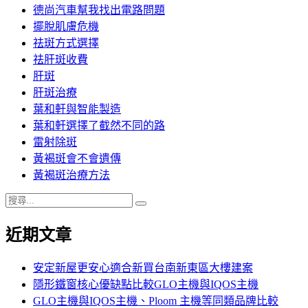
德尚汽車幫我找出電路問題
擺脫肌膚危機
祛斑方式選擇
祛肝斑收費
肝斑
肝斑治療
葉和軒與智能製造
葉和軒選擇了截然不同的路
雷射除斑
黃褐斑會不會遺傳
黃褐斑治療方法
搜
搜
尋
尋
近期文章
關
鍵
字:
安定新屋更安心適合新買台南新東區大樓建案
隱形鐵窗核心優缺點比較GLO主機與IQOS主機
GLO主機與IQOS主機、Ploom 主機等同類品牌比較