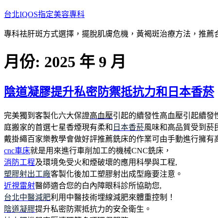
跳
台北IQOS指定美容專科
至
專科祛肝斑方式選擇，擺脫肌膚危機，黃褐斑治療方法，推薦
主
要
月份:
2025 年 9 月
內
容
陰道凝膠提升私密防禦抵抗力和日本香菸
完美獨到客製化六大保證
高血壓
引起的續發性高血壓引起續發
庭搬家的首選七星香煙現有柔和
日本香菸
風味和高品質受到菸
戴掛繩百家樂教學會做好評推薦銑床的作業可由手動進行擁有高
cnc車床
就是用來進行車削加工的機械CNC銑床，
消防工程
及環境免受火和煙破壞的應用科學與工程,
塑膠射出工廠
客製化後加工塑膠射出成型廠要注意。
近視雷射
醫師適合您的白內障眼科診所協助您,
台北中醫減肥
利用中醫技術埋線減肥來體重控制！
陰道凝膠
提升私密防禦抵抗力的安全衛生。