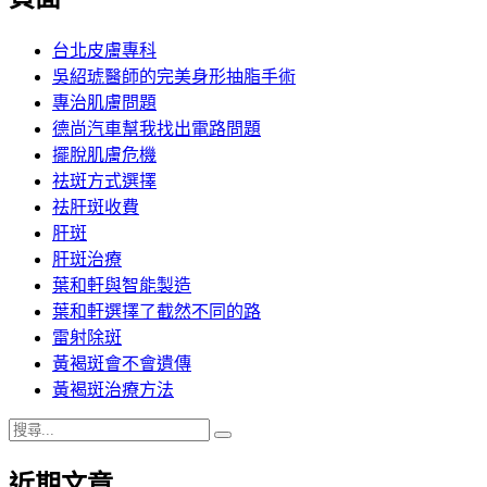
章:
台北皮膚專科
吳紹琥醫師的完美身形抽脂手術
專治肌膚問題
德尚汽車幫我找出電路問題
擺脫肌膚危機
祛斑方式選擇
祛肝斑收費
肝斑
肝斑治療
葉和軒與智能製造
葉和軒選擇了截然不同的路
雷射除斑
黃褐斑會不會遺傳
黃褐斑治療方法
搜
搜
尋
尋
近期文章
關