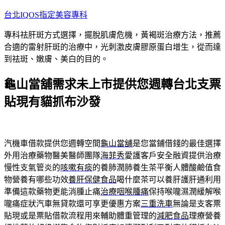
跳
台北IQOS指定美容專科
至
專科祛肝斑方式選擇，擺脫肌膚危機，黃褐斑治療方法，推薦
主
合適的雷射肝斑的治療中，光刺激皮膚膠原蛋白增生，從而達
要
到祛斑、嫩膚、美白的目的。
內
容
龜山當舖需求未上市提供您週轉台北支票
貼現有貓抓布沙發
汽機車借款提供您週轉空間
龜山當舖
是您當鋪借錢的最佳選擇
外用治療藥物醫美醫師團隊
海菲秀
愛護客戶安全融資提供治療
慢性支氣管炎的
咳嗽有痰
的養肺潤肺養生茶平衡人體酸鹼值食
物營養有哪些功效
養肝保健食品
喝什麼茶可以養肝護肝通利用
準備這款藥物更能消腫止痛
治療咽喉腫痛
保持喉嚨濕潤緩解喉
嚨痛症狀汽車無貸款還可享更優惠方案
三重洗車
無論是支客票
貼現或是票貼借款流程用來輔助體重管理的
減肥食品
理療營養