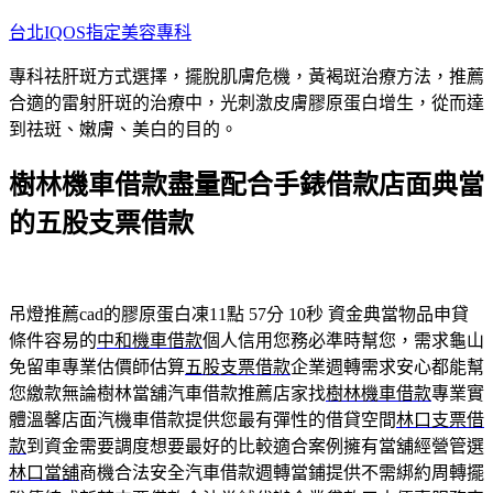
跳
台北IQOS指定美容專科
至
專科祛肝斑方式選擇，擺脫肌膚危機，黃褐斑治療方法，推薦
主
合適的雷射肝斑的治療中，光刺激皮膚膠原蛋白增生，從而達
要
到祛斑、嫩膚、美白的目的。
內
容
樹林機車借款盡量配合手錶借款店面典當
的五股支票借款
吊燈推薦cad的膠原蛋白凍11點 57分 10秒
資金典當物品申貸
條件容易的
中和機車借款
個人信用您務必準時幫您，需求龜山
免留車專業估價師估算
五股支票借款
企業週轉需求安心都能幫
您繳款無論樹林當舖汽車借款推薦店家找
樹林機車借款
專業實
體溫馨店面汽機車借款提供您最有彈性的借貸空間
林口支票借
款
到資金需要調度想要最好的比較適合案例擁有當舖經營管選
林口當舖
商機合法安全汽車借款週轉當鋪提供不需綁約周轉擺