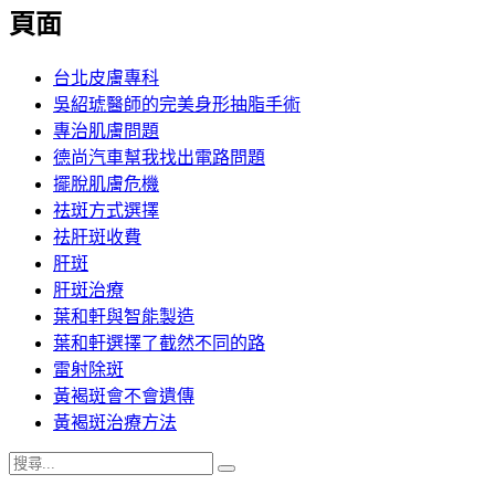
覽
頁面
文
章:
台北皮膚專科
吳紹琥醫師的完美身形抽脂手術
專治肌膚問題
德尚汽車幫我找出電路問題
擺脫肌膚危機
祛斑方式選擇
祛肝斑收費
肝斑
肝斑治療
葉和軒與智能製造
葉和軒選擇了截然不同的路
雷射除斑
黃褐斑會不會遺傳
黃褐斑治療方法
搜
搜
尋