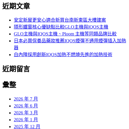
尋
近期文章
關
鍵
字:
安定新屋更安心適合新買台南新東區大樓建案
隱形鐵窗核心優缺點比較GLO主機與IQOS主機
GLO主機與IQOS主機、Ploom 主機等同類品牌比較
日本必買保養品藥妝推薦IQOS煙彈不通用煙彈插入加熱
器
白內障採用創新IQOS加熱不燃燒先進的加熱技術
近期留言
彙整
2026 年 7 月
2026 年 6 月
2026 年 3 月
2026 年 1 月
2025 年 12 月