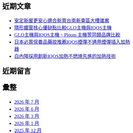
尋
近期文章
關
鍵
字:
安定新屋更安心適合新買台南新東區大樓建案
隱形鐵窗核心優缺點比較GLO主機與IQOS主機
GLO主機與IQOS主機、Ploom 主機等同類品牌比較
日本必買保養品藥妝推薦IQOS煙彈不通用煙彈插入加熱
器
白內障採用創新IQOS加熱不燃燒先進的加熱技術
近期留言
彙整
2026 年 7 月
2026 年 6 月
2026 年 3 月
2026 年 1 月
2025 年 12 月