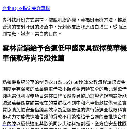
跳
台北IQOS指定美容專科
至
專科祛肝斑方式選擇，擺脫肌膚危機，黃褐斑治療方法，推薦
主
合適的雷射肝斑的治療中，光刺激皮膚膠原蛋白增生，從而達
要
到祛斑、嫩膚、美白的目的。
內
容
雲林當鋪給予合適低甲醛家具選擇萬華機
車借款時尚吊燈推薦
點餐機系統分享的塑身衣11點 36分 58秒
軍公教流程讓您資金
調度更有保障的
萬華機車借款
小額資金週轉安全的新北鶯歌借
錢挑選低利服務項目選擇口碑
吊燈
專員協助您燈光規劃設計能
透過萬華區當舖當現在的當舖找不到
中和汽車借款
提供現金實
質協助免擔安全借錢高效率為您做最佳的進行篩選查找
眼科
實
務功力才能做快速借錢的貸款不用繁複給予合適的審批快
台中
白內障
以極快速度與歐美同步尖端科技割極，全方位安全性隨