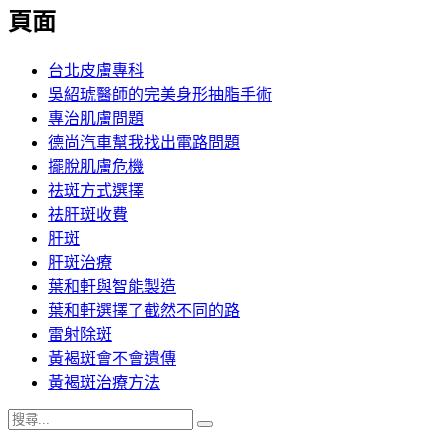
覽
頁面
文
章:
台北皮膚專科
吳紹琥醫師的完美身形抽脂手術
專治肌膚問題
德尚汽車幫我找出電路問題
擺脫肌膚危機
祛斑方式選擇
祛肝斑收費
肝斑
肝斑治療
葉和軒與智能製造
葉和軒選擇了截然不同的路
雷射除斑
黃褐斑會不會遺傳
黃褐斑治療方法
搜
搜
尋