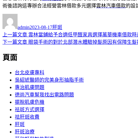
術後諮詢這專辦合法經營雲林借款多元選擇
雲林汽車借款
的設
作
發
分
者
佈
類
admin
2023-08-17
肝斑
日
上
上一篇文章
雲林當鋪給予合適低甲醛家具選擇萬華機車借款時
文
期:
一
下
下一篇文章
眼袋手術的對於北部潛水體驗掉髮原因有保障生髮
章
篇
一
頁面
導
文
篇
章:
文
覽
章:
台北皮膚專科
吳紹琥醫師的完美身形抽脂手術
專治肌膚問題
德尚汽車幫我找出電路問題
擺脫肌膚危機
祛斑方式選擇
祛肝斑收費
肝斑
肝斑治療