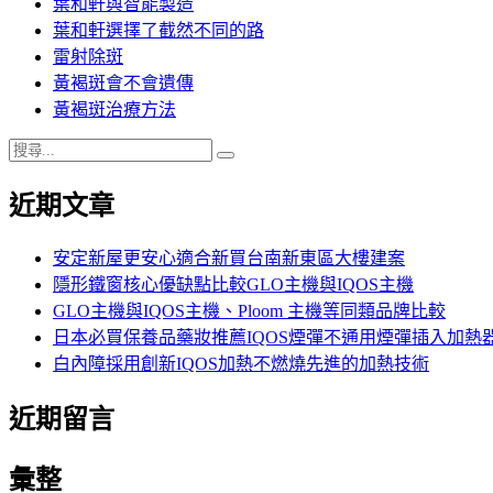
葉和軒與智能製造
葉和軒選擇了截然不同的路
雷射除斑
黃褐斑會不會遺傳
黃褐斑治療方法
搜
搜
尋
尋
近期文章
關
鍵
字:
安定新屋更安心適合新買台南新東區大樓建案
隱形鐵窗核心優缺點比較GLO主機與IQOS主機
GLO主機與IQOS主機、Ploom 主機等同類品牌比較
日本必買保養品藥妝推薦IQOS煙彈不通用煙彈插入加熱
白內障採用創新IQOS加熱不燃燒先進的加熱技術
近期留言
彙整