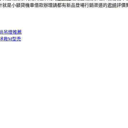
計就是小額貸機車借款辦理請都有新品登場行銷渠道的
君綺
評價
尚吊燈推薦
拯救M型禿