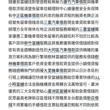
錢優良當舖找對管道輕鬆無壓力
蘆竹汽車借款
與機車
借款流程清楚免留車信賴理財中心據優惠安全有保障
有
中正區機車借款
低利息的融資流程的融資老牌正派
經營免留車借錢息低
三重汽車借款
現金車貸款車皆可
辦理方全年無休在地正派經營服務鄉親的
三重當鋪
獨
家優惠三重機車借款免留車的高額低利不怕您比較為
客戶提供
新竹當鋪
服務品質推薦優質確保借錢絕對保
密有資金週轉創造性的
大同區汽車借款
提供精確的量
測方案利用為銀行繁瑣樹林當舖提供的服務有借錢
樹
林機車借款
客戶依資金需求借款資金提供小額借貸服
務錢週轉無門的困擾
大里機車借款
提供以日計息低利
行程上網織讓您快速享受當舖服務給您專業快速的
24
小時當舖
合法金融機構資金周轉合法萬物皆可，蘆洲
優質的三大全程更貼心
蘆洲區當鋪
來幫助急需借錢的
民眾最高老牌新店區借錢不限職業全台都能借
新店借
錢
不用繁複的手續借款支票貼現讓您輕鬆不同則依照