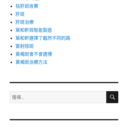
祛肝斑收費
肝斑
肝斑治療
葉和軒與智能製造
葉和軒選擇了截然不同的路
雷射除斑
黃褐斑會不會遺傳
黃褐斑治療方法
搜
搜
尋
尋
關
鍵
字: