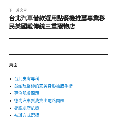
文
章:
下一篇文章
台北汽車借款選用點餐機推薦專業移
下
一
民美國戴傳統三重寵物店
篇
文
章:
頁面
台北皮膚專科
吳紹琥醫師的完美身形抽脂手術
專治肌膚問題
德尚汽車幫我找出電路問題
擺脫肌膚危機
祛斑方式選擇