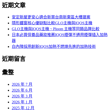
尋
近期文章
關
鍵
字:
安定新屋更安心適合新買台南新東區大樓建案
隱形鐵窗核心優缺點比較GLO主機與IQOS主機
GLO主機與IQOS主機、Ploom 主機等同類品牌比較
日本必買保養品藥妝推薦IQOS煙彈不通用煙彈插入加熱
器
白內障採用創新IQOS加熱不燃燒先進的加熱技術
近期留言
彙整
2026 年 7 月
2026 年 6 月
2026 年 3 月
2026 年 1 月
2025 年 12 月