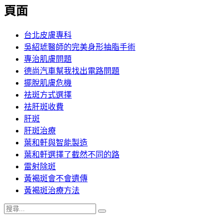
覽
頁面
文
章:
台北皮膚專科
吳紹琥醫師的完美身形抽脂手術
專治肌膚問題
德尚汽車幫我找出電路問題
擺脫肌膚危機
祛斑方式選擇
祛肝斑收費
肝斑
肝斑治療
葉和軒與智能製造
葉和軒選擇了截然不同的路
雷射除斑
黃褐斑會不會遺傳
黃褐斑治療方法
搜
搜
尋