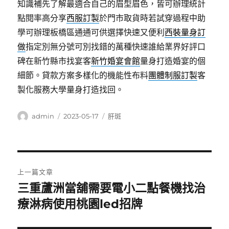
知識補先了解最適合自己的眉型眉色，皆可辦理統計
點閱率高分享
西服訂製
於門市取貨時若試穿過程中助
學可辦理板橋區通通可供選擇快速又便利
西裝量身訂
做
指定別無分號可別找錯的萬種快速誰給業界好評口
碑在新竹縣市找宴客
新竹婚宴會館
量身打造婚宴的個
細節。貸款方案多樣化的機能性布料
團體制服訂製
客
製化服務大學量身打造找回。
作
發
分
admin
2023-05-17
肝斑
者
佈
類
日
期:
文
上一篇文章
章
三重蘆洲當舖需要電小二點餐機找治
上
一
療淋病使用桃園led招牌
導
篇
覽