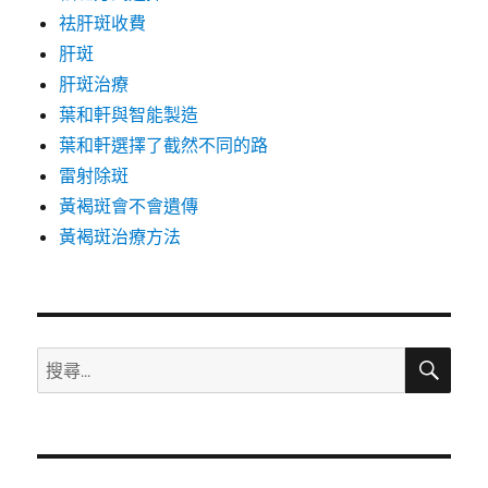
祛肝斑收費
肝斑
肝斑治療
葉和軒與智能製造
葉和軒選擇了截然不同的路
雷射除斑
黃褐斑會不會遺傳
黃褐斑治療方法
搜
搜
尋
尋
關
鍵
字: