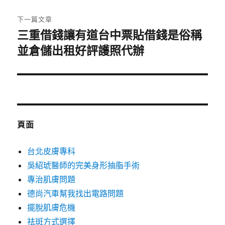
文
章:
下一篇文章
三重借錢讓有道台中票貼借錢是俗稱
下
一
並倉儲出租好評護照代辦
篇
文
章:
頁面
台北皮膚專科
吳紹琥醫師的完美身形抽脂手術
專治肌膚問題
德尚汽車幫我找出電路問題
擺脫肌膚危機
祛斑方式選擇