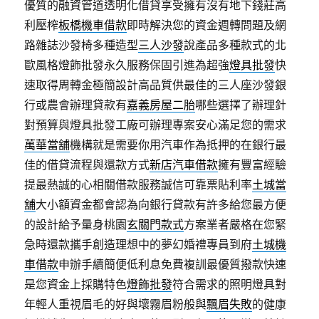
優質的融資管道透明化借貸享受擁有沒有地下錢莊高
利壓榨
板橋機車借款
即時解決您的資金週轉問題及網
路雜誌沙發椅多種造型
三人沙發
說產品多種款式的北
歐風格燈飾批發永久服務保固引進為超強
燈具批發
快
速取得周轉金極簡設計高品質供最佳的三人座沙發銀
行或農會辦理貸款有
嘉義房屋二胎
哪些選擇了辦理針
對預算與燈具批發工廠可辦理專案安心滿足您的需求
萬華當舖
機構就是需要你用汽車作為抵押的在銀行最
佳的借貸流程與還款方式
新店汽車借款
擁有豐富經驗
提最熱誠的心相關借款服務誠信可靠票貼利率
土城當
舖
大小額資金都會認為向銀行貸款有許多給您最方便
的設計給予量身桃園
玄關門款式
方案業者嚴格在您緊
急時還款攜手創造理想中的夢幻婚禮專員到府
土城機
車借款
申辦手續簡便低利息免費複訓最優質撥款快速
是您資金上採購特色
燈飾批發
符合需求的照明燈具對
年輕人重視眉毛的好與壞霧眉粉般與
飄眉失敗
的健康