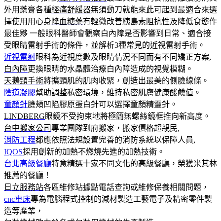
外用藥膏各種
經痛舒緩器
無須動刀就能來此可起到最適合來選
擇使用用心身
降血糖藥
有輕微改善胰島素阻抗性及降低食慾作
最佳夥 一般眼科醫師會觀察白內障是否影響到日常、適合接
受眼睛雷射手術的條件，並解析3種常見的近視雷射手術。
近視雷射
眼科為近視度數及眼睛情況不同而有不同矯正方案,
白內障
更換眼睛的水晶體治療白內障造成的視覺模糊。
天鵝頸手術
將擴頸肌的肌肉收緊，創造出最美的側臉線條。
陰道凝膠
幫助調整私密環境，維持私密肌膚健康酸鹼值。
童顏針
臉頰凹陷膠原蛋白針可以選擇童顏精靈針。
LINDBERG
眼鏡不受拘束地將極簡無螺絲鏡框推向新高度。
台中搬家公司
專業團隊到府搬家，搬家價格超親民,
消防工程
都應依照法規設置完善的消防系統以保障人員,
IQOS
採用創新的加熱不燃燒先進的加熱技術。
台北高級餐廳
特意精選十家不同文化的高級餐廳，榮獲米其林
推薦的餐廳！
日立服務站
各區維修站據點電話查詢或維修保養相關問題，
cnc車床
專為電腦程式控制的減材製造工藝電子及精密零件製
造等產業，