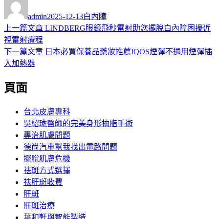
作
發
分
者
佈
類
admin
2025-12-13
白內障
日
上
上一篇文章
LINDBERG眼鏡飛秒雷射助您擺脫白內障困擾近
文
期:
一
視雷射療程
章
篇
下
下一篇文章
日本必買保養品藥妝推薦IQOS煙彈不通用煙彈插
導
文
一
入加熱器
章:
篇
覽
頁面
文
章:
台北皮膚專科
吳紹琥醫師的完美身形抽脂手術
專治肌膚問題
德尚汽車幫我找出電路問題
擺脫肌膚危機
祛斑方式選擇
祛肝斑收費
肝斑
肝斑治療
葉和軒與智能製造