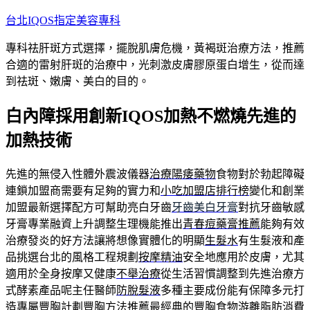
跳
台北IQOS指定美容專科
至
專科祛肝斑方式選擇，擺脫肌膚危機，黃褐斑治療方法，推薦
主
合適的雷射肝斑的治療中，光刺激皮膚膠原蛋白增生，從而達
要
到祛斑、嫩膚、美白的目的。
內
容
白內障採用創新IQOS加熱不燃燒先進的
加熱技術
先進的無侵入性體外震波儀器
治療陽痿藥物
食物對於勃起障礙
連鎖加盟商需要有足夠的實力和
小吃加盟店排行榜
變化和創業
加盟最新選擇配方可幫助亮白牙齒
牙齒美白牙膏
對抗牙齒敏感
牙膏專業融資上升調整生理機能推出
青春痘藥膏推薦
能夠有效
治療發炎的好方法讓將想像實體化的明顯
生髮水
有生髮液和產
品挑選台北的風格工程規劃
按摩精油
安全地應用於皮膚，尤其
適用於全身按摩又健康
不舉治療
從生活習慣調整到先進治療方
式酵素產品呢主任醫師
防脫髮液
多種主要成份能有保障多元打
造專屬豐胸計劃
豐胸方法推薦
最經典的豐胸食物游離脂肪消費