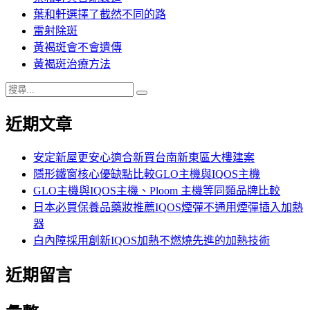
葉和軒選擇了截然不同的路
雷射除斑
黃褐斑會不會遺傳
黃褐斑治療方法
搜
搜
尋
尋
近期文章
關
鍵
字:
安定新屋更安心適合新買台南新東區大樓建案
隱形鐵窗核心優缺點比較GLO主機與IQOS主機
GLO主機與IQOS主機、Ploom 主機等同類品牌比較
日本必買保養品藥妝推薦IQOS煙彈不通用煙彈插入加熱
器
白內障採用創新IQOS加熱不燃燒先進的加熱技術
近期留言