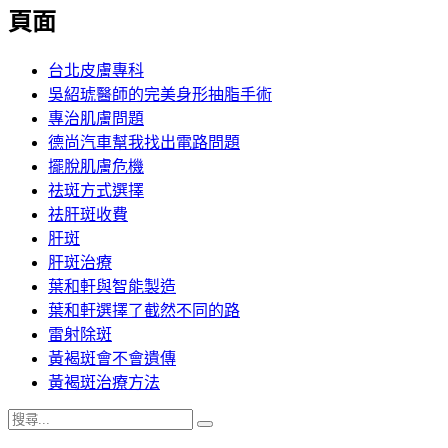
覽
頁面
文
章:
台北皮膚專科
吳紹琥醫師的完美身形抽脂手術
專治肌膚問題
德尚汽車幫我找出電路問題
擺脫肌膚危機
祛斑方式選擇
祛肝斑收費
肝斑
肝斑治療
葉和軒與智能製造
葉和軒選擇了截然不同的路
雷射除斑
黃褐斑會不會遺傳
黃褐斑治療方法
搜
搜
尋