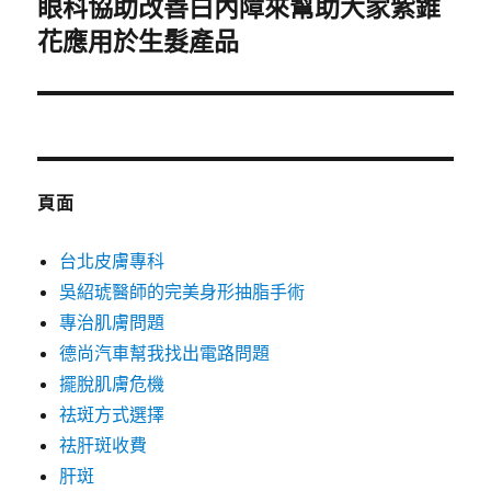
眼科協助改善白內障來幫助大家紫錐
下
一
花應用於生髮產品
篇
文
章:
頁面
台北皮膚專科
吳紹琥醫師的完美身形抽脂手術
專治肌膚問題
德尚汽車幫我找出電路問題
擺脫肌膚危機
祛斑方式選擇
祛肝斑收費
肝斑