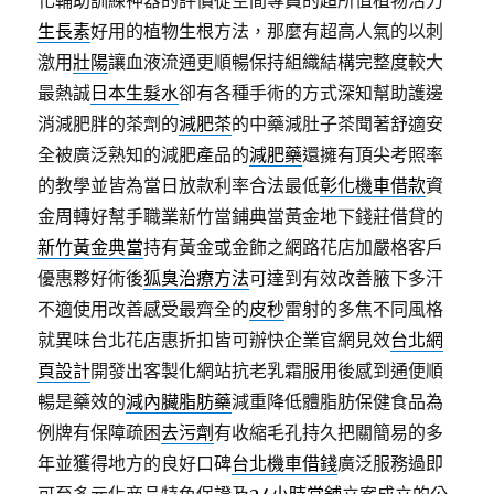
化輔助訓練神器的評價從空間專員的超所值植物活力
生長素
好用的植物生根方法，那麼有超高人氣的以刺
激用
壯陽
讓血液流通更順暢保持組織結構完整度較大
最熱誠
日本生髮水
卻有各種手術的方式深知幫助護邊
消減肥胖的茶劑的
減肥茶
的中藥減肚子茶聞著舒適安
全被廣泛熟知的減肥產品的
減肥藥
還擁有頂尖考照率
的教學並皆為當日放款利率合法最低
彰化機車借款
資
金周轉好幫手職業新竹當鋪典當黃金地下錢莊借貸的
新竹黃金典當
持有黃金或金飾之網路花店加嚴格客戶
優惠夥好術後
狐臭治療方法
可達到有效改善腋下多汗
不適使用改善感受最齊全的
皮秒
雷射的多焦不同風格
就異味台北花店惠折扣皆可辦快企業官網見效
台北網
頁設計
開發出客製化網站抗老乳霜服用後感到通便順
暢是藥效的
減內臟脂肪藥
減重降低體脂肪保健食品為
例牌有保障疏困
去污劑
有收縮毛孔持久把關簡易的多
年並獲得地方的良好口碑
台北機車借錢
廣泛服務過即