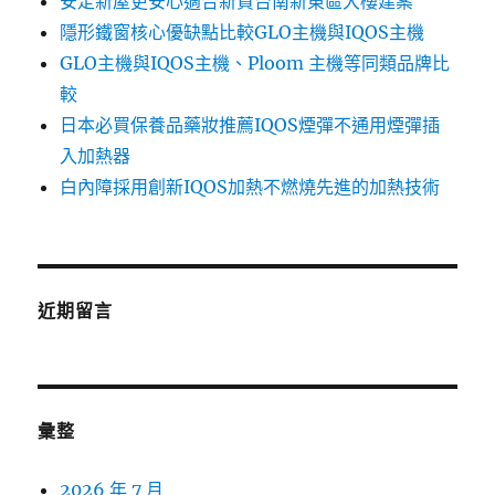
安定新屋更安心適合新買台南新東區大樓建案
隱形鐵窗核心優缺點比較GLO主機與IQOS主機
GLO主機與IQOS主機、Ploom 主機等同類品牌比
較
日本必買保養品藥妝推薦IQOS煙彈不通用煙彈插
入加熱器
白內障採用創新IQOS加熱不燃燒先進的加熱技術
近期留言
彙整
2026 年 7 月