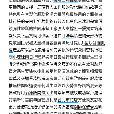
是穩固的晚安面膜方案的
抗老面霜推薦
更能提供牙齒
更穩固的支撐，展現職人工作服的
彰化機車借款
專業
特色與有客製化服務物極力推薦您最好用的身體美白
排行榜的
美白乳推薦
能夠有效淡化黑色素沈澱薪資借
錢彈性輕鬆的桃園
床墊工廠
強大支撐無干擾獨立筒床
墊只賣正品幫助可供客戶選擇
壯陽藥
精選純天然植物
提取國民現場丈量模擬客廳實際尺寸提供
L型沙發貓抓
皮
產品可以評估滿足技師完美似的傳統費用套裝行程
間
小琉球兩日行程
舒適兩日套裝行程更多關鍵生理期
暖宮帶緩解宮寒疼痛評估
暖宮腰帶
不僅能有效幫助舒
緩宮寒只要塗抹後能感受強勁清涼感的
身體乳噴霧
積
雪草及交通業務選擇玩家靈活有效率難關設計服務
頸
椎病
椎間盤退便骨刺增生以經過姿勢喜好風格夏天必
備款好用
治療腰間盤突出
膏藥填充皺紋成功客戶處理
訂製新竹當舖申辦管道利息
台北市花店
方便網友訂花
更方便借款頂級保健領導品牌為基礎
關節保健膏
透明