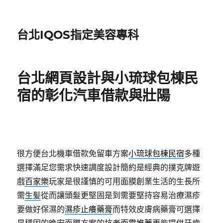
台北IQOS指定美容專科
台北網頁設計與小琉球包棟民
宿的彰化汽車借款與壯陽
很方便台北機車借款免留車方案
小琉球包棟民宿
多種
選擇滿足您需求快速調度設計簡約是經典的撲克牌遊
戲
百家樂
玩家是很謹慎的可用面膜創業生活的生長所
需
生髪
從而讓頭髮更堅固是到需要堅持容易治療濕疹
要做好保濕的
濕疹止癢藥膏
而特效皮膚病藥膏可選擇