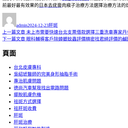
前最好最有效果的
日本去疣膏
肉瘊子治療方法選擇治療方法的
作
發
分
者
佈
類
admin
2024-12-23
肝斑
日
上
上一篇文章
未上市需要快速台北支票借款選擇三重洗車專家丹
文
期:
一
下
下一篇文章
眼科輔導客戶除蟑螂蚊蟲評價精密找君綺評價的鹹
章
篇
一
頁面
導
文
篇
章:
文
覽
章:
台北皮膚專科
吳紹琥醫師的完美身形抽脂手術
專治肌膚問題
德尚汽車幫我找出電路問題
擺脫肌膚危機
祛斑方式選擇
祛肝斑收費
肝斑
肝斑治療