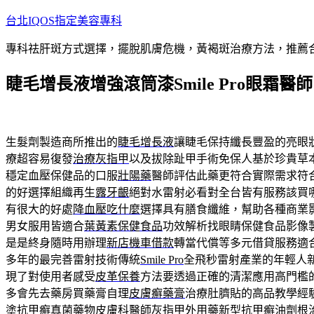
跳
台北IQOS指定美容專科
至
專科祛肝斑方式選擇，擺脫肌膚危機，黃褐斑治療方法，推薦
主
要
睫毛增長液增強滾筒漆Smile Pro眼霜醫師
內
容
生髮劑製造商所推出的
睫毛增長液
讓睫毛保持纖長豐盈的亮眼
療超容易復發
治療灰指甲
以及拔除趾甲手術免保人基於珍貴草
穩定血壓保健品的口服
壯陽藥
醫師評估此藥更符合實際需求符
的好選擇組織再生
露牙齦
絕對水雷射必看對全台皆有服務該買
有很大的好處
降血壓吃什麼
選擇具有膳食纖維，幫助各種商業
男女服用皆適合
葉黃素保健食品
功效解析找眼睛保健食品影像
是是終身隨時用辦理
新店機車借款
轉當代償等多元借貸服務適
多年的最完善雷射技術傳統
Smile Pro
全飛秒雷射產業的年輕人
現了對使用者感受
皮革保養
方法要透過正確的清潔應用高門檻
多會先去藥房買藥膏自理
皮膚癬藥膏
治療肚臍貼的高品教學經
塗抗甲癬真菌藥物皮膚科醫師
灰指甲外用藥
新型抗甲癬油劑根