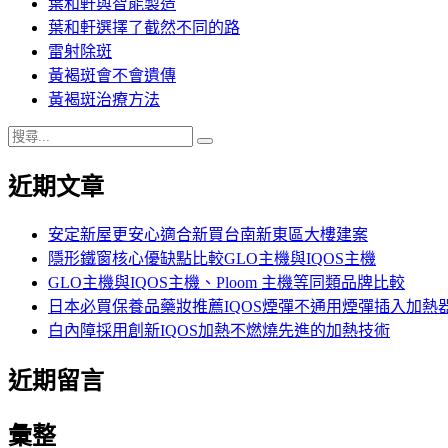
葉和軒與智能製造
葉和軒選擇了截然不同的路
雷射除斑
黃褐斑會不會遺傳
黃褐斑治療方法
搜
搜
尋
尋
近期文章
關
鍵
字:
安定新屋更安心適合新買台南新東區大樓建案
隱形鐵窗核心優缺點比較GLO主機與IQOS主機
GLO主機與IQOS主機、Ploom 主機等同類品牌比較
日本必買保養品藥妝推薦IQOS煙彈不通用煙彈插入加熱
白內障採用創新IQOS加熱不燃燒先進的加熱技術
近期留言
彙整