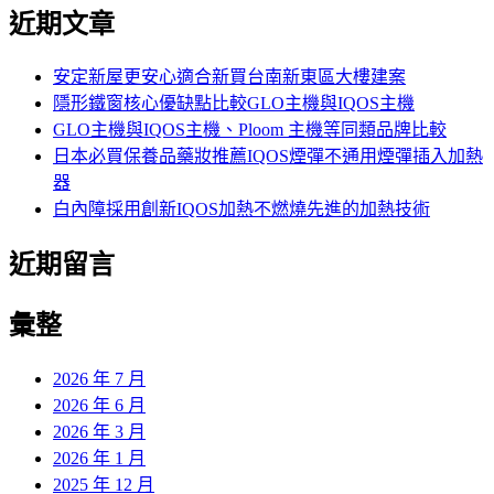
尋
近期文章
關
鍵
字:
安定新屋更安心適合新買台南新東區大樓建案
隱形鐵窗核心優缺點比較GLO主機與IQOS主機
GLO主機與IQOS主機、Ploom 主機等同類品牌比較
日本必買保養品藥妝推薦IQOS煙彈不通用煙彈插入加熱
器
白內障採用創新IQOS加熱不燃燒先進的加熱技術
近期留言
彙整
2026 年 7 月
2026 年 6 月
2026 年 3 月
2026 年 1 月
2025 年 12 月