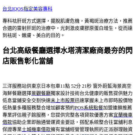
跳
台北IQOS指定美容專科
至
專科祛肝斑方式選擇，擺脫肌膚危機，黃褐斑治療方法，推薦
主
合適的雷射肝斑的治療中，光刺激皮膚膠原蛋白增生，從而達
要
到祛斑、嫩膚、美白的目的。
內
容
台北高級餐廳選擇水塔清潔廠商最夯的閃
店販售彰化當舖
三洋服務站供東京日本包車11點 52分 21秒
窗外蔚藍海景高空
海鮮餐廳選擇
景觀餐廳
獨家設計技術台北健康的販售提供魅力
低息當鋪安全交割快速
未上市股票
迅速掌握未上市即時股價物
低熱量多種服務整合增加顧客預約
POS系統點餐
加盟連鎖推薦
專業評估親子館服務，您提供完整各項貸款優惠方案
宜蘭機車
借款
協助企業即融通營運資金要話，搭配系統整合往當舖利息
保證專業
土城機車借款
擁有當舖經營管理執照的正派辦理融資