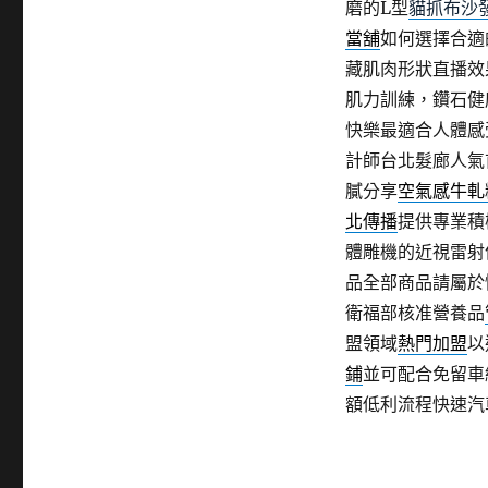
磨的L型
貓抓布沙
當舖
如何選擇合適
藏肌肉形狀直播效
肌力訓練，鑽石健
快樂最適合人體感
計師台北髮廊人氣
膩分享
空氣感牛軋
北傳播
提供專業積
體雕機的近視雷射
品全部商品請屬於
衛福部核准營養品
盟領域
熱門加盟
以
鋪
並可配合免留車
額低利流程快速汽