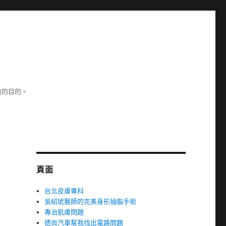
白的目的。
頁面
台北皮膚專科
吳紹琥醫師的完美身形抽脂手術
專治肌膚問題
德尚汽車幫我找出電路問題