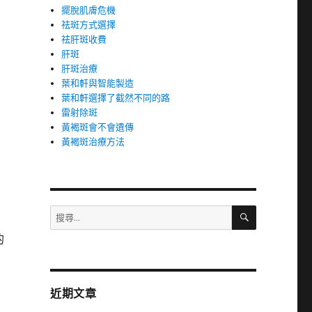
擺脫肌膚危機
祛斑方式選擇
祛肝斑收費
肝斑
肝斑治療
葉和軒與智能製造
葉和軒選擇了截然不同的路
雷射除斑
黃褐斑會不會遺傳
黃褐斑治療方法
搜
搜
尋
尋
的
關
鍵
字:
近期文章