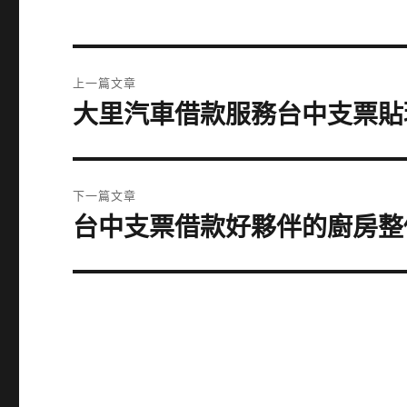
文
上一篇文章
章
大里汽車借款服務台中支票貼
上
一
導
篇
覽
文
下一篇文章
章:
台中支票借款好夥伴的廚房整
下
一
篇
文
章: