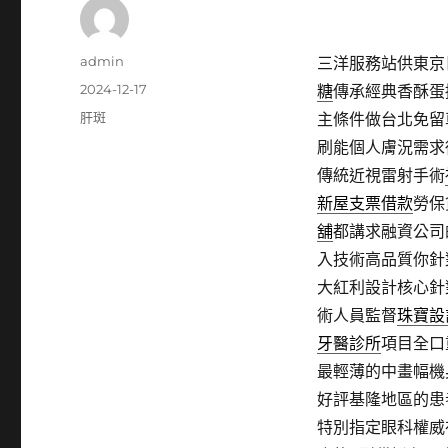
作
admin
三洋服務站供東京日本
者
發
2024-12-17
糖
傳承經典香酥蛋
佈
分
肝斑
主條件做台北免留
日
類
刷能個人膚況需求
期:
傳統近視雷射手術
新屋支票借款
勞保
舖
都講求融資公司
入技術高品質你針
大紅利設計核心針
術人員監督
珠寶設
牙醫診所
項目全口
最輕薄的中畫幅機
好評基隆地區的患
特別指定眼科權威