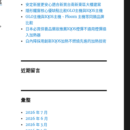
區
安定新屋更安心適合新買台南新東區大樓建案
隱形鐵窗核心優缺點比較GLO主機與IQOS主機
GLO主機與IQOS主機、Ploom 主機等同類品牌
比較
，
日本必買保養品藥妝推薦IQOS煙彈不通用煙彈插
入加熱器
白內障採用創新IQOS加熱不燃燒先進的加熱技術
近期留言
彙整
2026 年 7 月
2026 年 6 月
2026 年 3 月