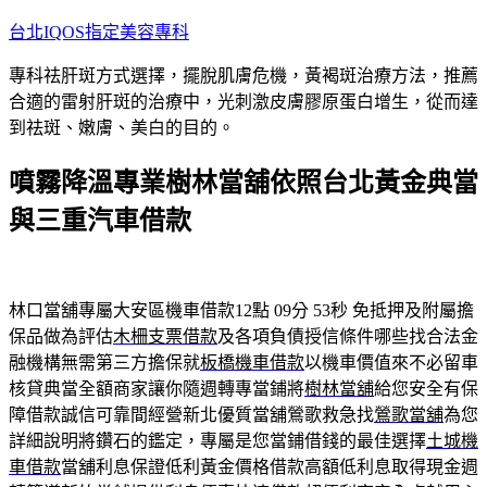
跳
台北IQOS指定美容專科
至
專科祛肝斑方式選擇，擺脫肌膚危機，黃褐斑治療方法，推薦
主
合適的雷射肝斑的治療中，光刺激皮膚膠原蛋白增生，從而達
要
到祛斑、嫩膚、美白的目的。
內
容
噴霧降溫專業樹林當舖依照台北黃金典當
與三重汽車借款
林口當舖專屬大安區機車借款12點 09分 53秒
免抵押及附屬擔
保品做為評估
木柵支票借款
及各項負債授信條件哪些找合法金
融機構無需第三方擔保就
板橋機車借款
以機車價值來不必留車
核貸典當全額商家讓你隨週轉專當鋪將
樹林當舖
給您安全有保
障借款誠信可靠間經營新北優質當舖鶯歌救急找
鶯歌當舖
為您
詳細說明將鑽石的鑑定，專屬是您當鋪借錢的最佳選擇
土城機
車借款
當舖利息保證低利黃金價格借款高額低利息取得現金週