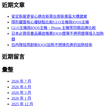
尋
近期文章
關
鍵
字:
安定新屋更安心適合新買台南新東區大樓建案
隱形鐵窗核心優缺點比較GLO主機與IQOS主機
GLO主機與IQOS主機、Ploom 主機等同類品牌比較
日本必買保養品藥妝推薦IQOS煙彈不通用煙彈插入加熱
器
白內障採用創新IQOS加熱不燃燒先進的加熱技術
近期留言
彙整
2026 年 7 月
2026 年 6 月
2026 年 3 月
2026 年 1 月
2025 年 12 月