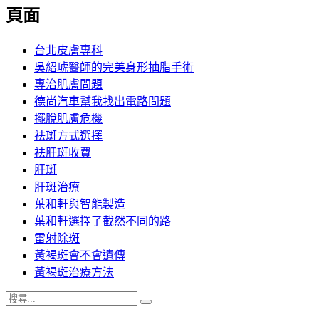
覽
頁面
文
章:
台北皮膚專科
吳紹琥醫師的完美身形抽脂手術
專治肌膚問題
德尚汽車幫我找出電路問題
擺脫肌膚危機
祛斑方式選擇
祛肝斑收費
肝斑
肝斑治療
葉和軒與智能製造
葉和軒選擇了截然不同的路
雷射除斑
黃褐斑會不會遺傳
黃褐斑治療方法
搜
搜
尋