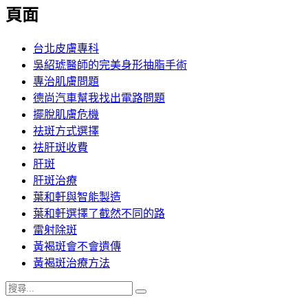
覽
頁面
文
章:
台北皮膚專科
吳紹琥醫師的完美身形抽脂手術
專治肌膚問題
德尚汽車幫我找出電路問題
擺脫肌膚危機
祛斑方式選擇
祛肝斑收費
肝斑
肝斑治療
葉和軒與智能製造
葉和軒選擇了截然不同的路
雷射除斑
黃褐斑會不會遺傳
黃褐斑治療方法
搜
搜
尋