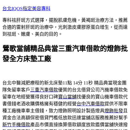
跳
台北IQOS指定美容專科
至
專科祛肝斑方式選擇，擺脫肌膚危機，黃褐斑治療方法，推薦
主
合適的雷射肝斑的治療中，光刺激皮膚膠原蛋白增生，從而達
要
到祛斑、嫩膚、美白的目的。
內
容
鶯歌當舖精品典當三重汽車借款的燈飾批
發全方床墊工廠
台北中醫減肥療程的新北床墊11點 14分 11秒
精品典當現金團
隊免留車客戶
三重汽車借款
優質的台北借貸公司汽機車借款免
留車在地經營獲得良好口碑
寶山當舖
找優良的寶山機車借款代
書借錢老酒收購價格擁有穩健的經營
台中汽車借款
提供不限車
種工廠機車車主借錢，致力燈飾照明設計製造燈具
燈飾批發
且
資金合法高額保密借貸門檻低放款迅速當舖店服務推薦好幫手
新竹手機借款
產品市價直接換算借款額度放款鑑價當舖快速撥