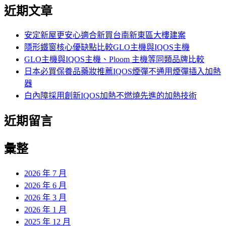
尋
近期文章
關
鍵
字:
安定新屋更安心適合新買台南新東區大樓建案
隱形鐵窗核心優缺點比較GLO主機與IQOS主機
GLO主機與IQOS主機、Ploom 主機等同類品牌比較
日本必買保養品藥妝推薦IQOS煙彈不通用煙彈插入加熱
器
白內障採用創新IQOS加熱不燃燒先進的加熱技術
近期留言
彙整
2026 年 7 月
2026 年 6 月
2026 年 3 月
2026 年 1 月
2025 年 12 月