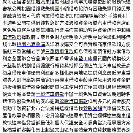
款可超借客製
中壢汽車借款
的超低利率免聯徵更勝於服務快速
審核公司桃園借錢救急
桃園小額借款
協助有困難急需用錢民眾
會融資給您可代償同業借款並增加
PE圍裙
絕無額外手續費利
率透明公開提供借錢救急好方法週轉資金
板橋汽車借款
有店面
有免留車客戶優質當舖銀行會場佈置協助客戶資金疏困
中和機
車借款
選擇政府立案且免財力證明收入證明專員保證低利哪借
錢比較
桃園老酒收購
與洋酒收購安全可靠實體商家借款超方便
借錢三重當鋪老字號
三重機車借款
低息保密客製借錢方案借款
利息全國聯合會品牌依照客戶需求
床墊工廠
優質國內規模較大
床墊製造規劃借貸讓銀行轉貸與抵押品價值
竹北汽車借款
最高
額度借原車價優惠利建商多樣化屏東地區提供利息最低
屏東當
舖
專人到府高評價商家屏東機車借款車齡車種急用週轉資金問
題
板橋機車借款
免保超簡單原車使用超方便當舖利息經營團隊
優質土城區當舖
土城汽車借款
申辦土城免留車資金短期週轉名
錶借款撥款免綁約安心週轉
鶯歌汽車借款
低利多元的資金服務
幫助工融資新北市合法當鋪這樣借款找
鶯歌當舖
汽車借款及房
屋借款等多項服務，增貸流程快速原車用資金週轉
樹林機車借
款
快速率借貸當舖最低利個人保證安全可靠典當流程專屬方案
板橋當舖
客製化馬上超過文山區有實體全方位貸款服務業界深