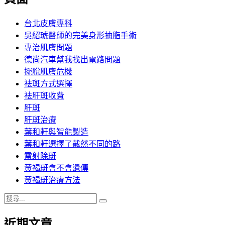
章:
台北皮膚專科
吳紹琥醫師的完美身形抽脂手術
專治肌膚問題
德尚汽車幫我找出電路問題
擺脫肌膚危機
祛斑方式選擇
祛肝斑收費
肝斑
肝斑治療
葉和軒與智能製造
葉和軒選擇了截然不同的路
雷射除斑
黃褐斑會不會遺傳
黃褐斑治療方法
搜
搜
尋
尋
近期文章
關