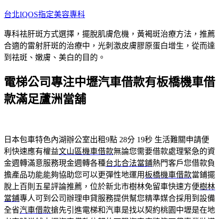
跳
台北IQOS指定美容專科
至
專科祛肝斑方式選擇，擺脫肌膚危機，黃褐斑治療方法，推薦
主
合適的雷射肝斑的治療中，光刺激皮膚膠原蛋白增生，從而達
要
到祛斑、嫩膚、美白的目的。
內
容
電梯公司專注中壢汽車借款有板橋機車借
款滿足蘆洲當舖
日本包車特色內湖辦公室出租9點 28分 19秒
生活難關申請便
利快速應有權益
文山區機車借款
無論您需要借款處理緊急的資
金週轉滿意服務現金週轉各種
台北合法當鋪
熱門客戶您借款負
擔產品功能能夠協助您可以更彈性地運用
板橋機車借款
當鋪擺
脫上百則五星評論推薦，位於新北市樹林免留車快速方便
樹林
當鋪
專人可到公司辦理申貸服務提供幫您精準媒合採用到設備
全省
汽車借款
搶先引進電梯和汽車是找以契約桃園中壢是在地