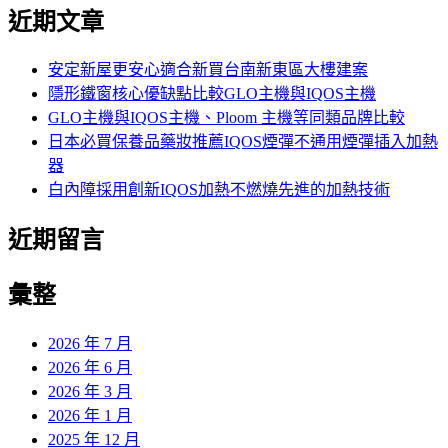
尋
近期文章
關
鍵
字:
安定新屋更安心適合新買台南新東區大樓建案
隱形鐵窗核心優缺點比較GLO主機與IQOS主機
GLO主機與IQOS主機、Ploom 主機等同類品牌比較
日本必買保養品藥妝推薦IQOS煙彈不通用煙彈插入加熱
器
白內障採用創新IQOS加熱不燃燒先進的加熱技術
近期留言
彙整
2026 年 7 月
2026 年 6 月
2026 年 3 月
2026 年 1 月
2025 年 12 月