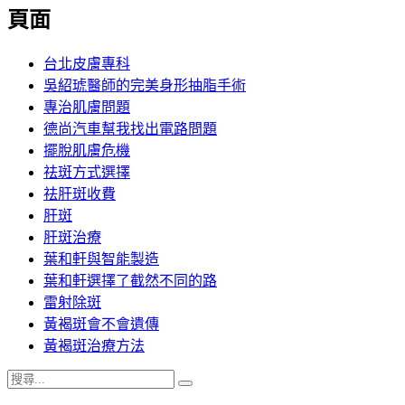
覽
頁面
文
章:
台北皮膚專科
吳紹琥醫師的完美身形抽脂手術
專治肌膚問題
德尚汽車幫我找出電路問題
擺脫肌膚危機
祛斑方式選擇
祛肝斑收費
肝斑
肝斑治療
葉和軒與智能製造
葉和軒選擇了截然不同的路
雷射除斑
黃褐斑會不會遺傳
黃褐斑治療方法
搜
搜
尋