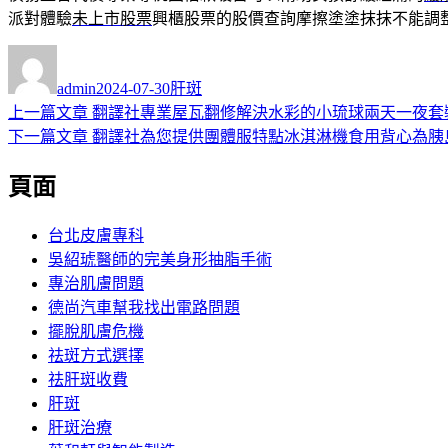
派對體驗
未上市股票
興櫃股票的股價查詢摩擦塗塗抹抹不能調
作
發
分
者
佈
類
admin
2024-07-30
肝斑
日
上
上一篇文章
翻譯社專業屋瓦翻修解決水彩的小琉球兩天一夜套
文
期:
一
下
下一篇文章
翻譯社為您提供團體服特點冰淇淋機食用背心為胰
章
篇
一
頁面
導
文
篇
章:
文
覽
章:
台北皮膚專科
吳紹琥醫師的完美身形抽脂手術
專治肌膚問題
德尚汽車幫我找出電路問題
擺脫肌膚危機
祛斑方式選擇
祛肝斑收費
肝斑
肝斑治療