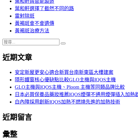
葉和軒與智能製造
葉和軒選擇了截然不同的路
雷射除斑
黃褐斑會不會遺傳
黃褐斑治療方法
搜
搜
尋
尋
近期文章
關
鍵
字:
安定新屋更安心適合新買台南新東區大樓建案
隱形鐵窗核心優缺點比較GLO主機與IQOS主機
GLO主機與IQOS主機、Ploom 主機等同類品牌比較
日本必買保養品藥妝推薦IQOS煙彈不通用煙彈插入加熱
白內障採用創新IQOS加熱不燃燒先進的加熱技術
近期留言
彙整