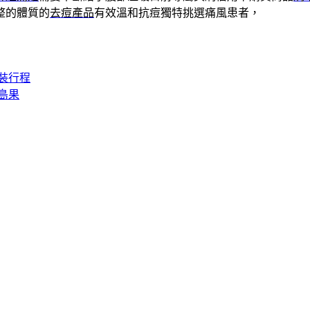
整的體質的
去痘產品
有效溫和抗痘獨特挑選痛風患者，
裝行程
島果