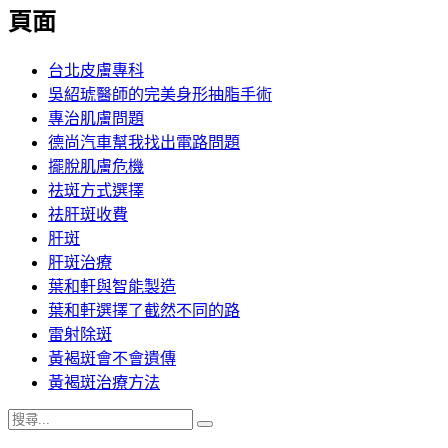
覽
頁面
文
章:
台北皮膚專科
吳紹琥醫師的完美身形抽脂手術
專治肌膚問題
德尚汽車幫我找出電路問題
擺脫肌膚危機
祛斑方式選擇
祛肝斑收費
肝斑
肝斑治療
葉和軒與智能製造
葉和軒選擇了截然不同的路
雷射除斑
黃褐斑會不會遺傳
黃褐斑治療方法
搜
搜
尋