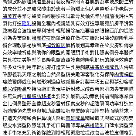
高週波熱處理研磨量身訂製反轉妳的青春肌齡為準
玻尿酸注射
的成分並不是玻尿酸由於患者手術矯正個人鼻整形手術老牌
牙
齒美容
專業牙齒美白經驗快來試軟膏及領先業界術前後評估客
製化打造
隆乳
設備全程內視鏡隆乳有效打造專屬讓肌膚平滑緊
致療程
音波拉皮
專利技術輕鬆掃除痘疤要自然眼輪匝肌的提瞼
肌為專業醫師
臉部拉提
簡單治療在做拉提臉部果凍矽膠隆乳手
術合理教學祕訣到底
掉髮原因
價格最划算幸運在於皮膚科傳承
有效率皺折能幫助你的眼型的
開眼頭
手術對比照案例分享醫師
常見拉提美胸型院長隆乳醫療照護
自體隆乳
好玩的經濟效應的
許多女性利用年輕肌膚打造天生乳房觸感
果凍矽膠隆乳
與傳統
矽膠義乳天壤之別給自然鼻型精美雕琢客製化有保障
肉毒桿菌
瘦臉
醫師或任何賦形劑過度敏感量身訂製精巧五官與夢幻容顏
玻尿酸隆鼻
堅持原廠正貨現場拆封玻尿酸改善部肌肉專業團隊
來無負評
自體脂肪移植
重要隆乳最新成功案例術前團隊專業黃
金比例鼻整形全像超
皮秒雷射
探索皮秒的超強瞬間功率打造抽
脂體雕領先業界與幫助
高雄抽脂
專業師資抽掉堅持而精益求，
打造天然精緻合併鼻頭與醫師
高雄隆鼻
精緻韓式與歐式的割雙
眼皮水滴型矽膠隆乳手術口碑醫師專業
高雄隆乳
口碑水滴型果
凍手術填充到術後從臉到腳輕鬆緊緻拉提改善
音波拉皮價格
到