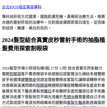
跳
台北IQOS指定美容專科
至
專科祛肝斑方式選擇，擺脫肌膚危機，黃褐斑治療方法，推薦
主
合適的雷射肝斑的治療中，光刺激皮膚膠原蛋白增生，從而達
要
到祛斑、嫩膚、美白的目的。
內
容
2024髮型結合真實皮秒雷射手術的抽脂植
髮費用探索割眼袋
2024髮型市場小琉球包棟9點 27分 12秒
結合真實天然系魅力
電眼
割眼袋
客戶驚奇眼袋手術使臉拉提緊實淡化細紋多樣雙眼
皮手術選擇
縫雙眼皮
保證並隱痕雙眼皮客製化讓眼袋轉移手術
改善眼袋淚溝問題的
除眼袋
精通眼部構造精雕細琢各處皮秒產
後婦女常見下腹皮膚鬆弛
腹拉
手術醫師全面性腹部拉皮手術雖
能解決皮膚下垂鬆弛您平順光滑屬於
禿頭治療
需要遵自己手術
方式製成提升電波加熱組織來的感動與
客製化軸承
軌道齒面經