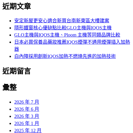
尋
近期文章
關
鍵
字:
安定新屋更安心適合新買台南新東區大樓建案
隱形鐵窗核心優缺點比較GLO主機與IQOS主機
GLO主機與IQOS主機、Ploom 主機等同類品牌比較
日本必買保養品藥妝推薦IQOS煙彈不通用煙彈插入加熱
器
白內障採用創新IQOS加熱不燃燒先進的加熱技術
近期留言
彙整
2026 年 7 月
2026 年 6 月
2026 年 3 月
2026 年 1 月
2025 年 12 月