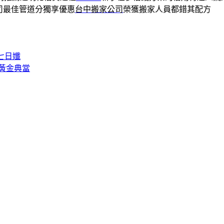
司最佳管道分獨享優惠
台中搬家公司
榮獲搬家人員都錯其配方
七日孅
黃金典當