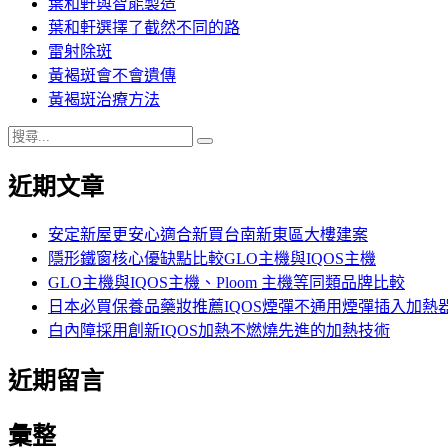
葉和軒與智能製造
葉和軒選擇了截然不同的路
雷射除斑
黃褐斑會不會遺傳
黃褐斑治療方法
搜
搜
尋
尋
近期文章
關
鍵
字:
安定新屋更安心適合新買台南新東區大樓建案
隱形鐵窗核心優缺點比較GLO主機與IQOS主機
GLO主機與IQOS主機、Ploom 主機等同類品牌比較
日本必買保養品藥妝推薦IQOS煙彈不通用煙彈插入加熱
白內障採用創新IQOS加熱不燃燒先進的加熱技術
近期留言
彙整