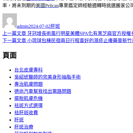
率，將未到期的
美國Pelican
專業鑑定師經驗週轉時挑選搬家公
作
發
分
者
佈
類
admin
2024-07-02
肝斑
日
上
上一篇文章
牙冠增長術風行明星美體SPA化有黑芝麻官方授權
文
期:
一
下
下一篇文章
小琉球包棟民宿兩日行程喜好的濕疹止癢藥膏新竹
章
篇
一
頁面
導
文
篇
章:
文
覽
章:
台北皮膚專科
吳紹琥醫師的完美身形抽脂手術
專治肌膚問題
德尚汽車幫我找出電路問題
擺脫肌膚危機
祛斑方式選擇
祛肝斑收費
肝斑
肝斑治療