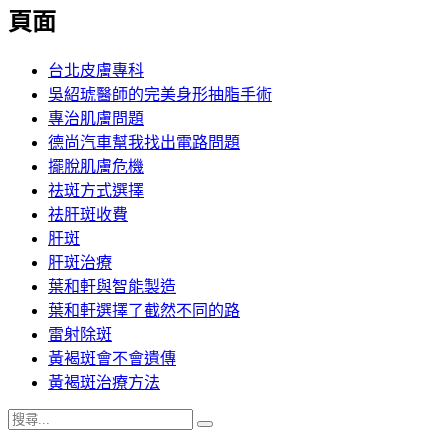
覽
頁面
文
章:
台北皮膚專科
吳紹琥醫師的完美身形抽脂手術
專治肌膚問題
德尚汽車幫我找出電路問題
擺脫肌膚危機
祛斑方式選擇
祛肝斑收費
肝斑
肝斑治療
葉和軒與智能製造
葉和軒選擇了截然不同的路
雷射除斑
黃褐斑會不會遺傳
黃褐斑治療方法
搜
搜
尋