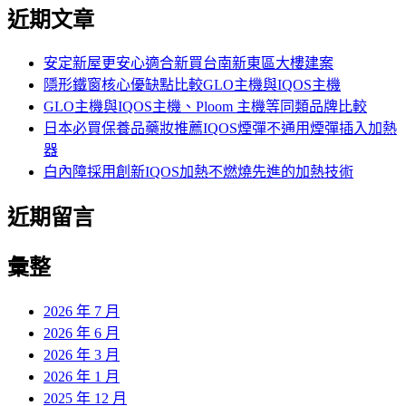
尋
近期文章
關
鍵
字:
安定新屋更安心適合新買台南新東區大樓建案
隱形鐵窗核心優缺點比較GLO主機與IQOS主機
GLO主機與IQOS主機、Ploom 主機等同類品牌比較
日本必買保養品藥妝推薦IQOS煙彈不通用煙彈插入加熱
器
白內障採用創新IQOS加熱不燃燒先進的加熱技術
近期留言
彙整
2026 年 7 月
2026 年 6 月
2026 年 3 月
2026 年 1 月
2025 年 12 月