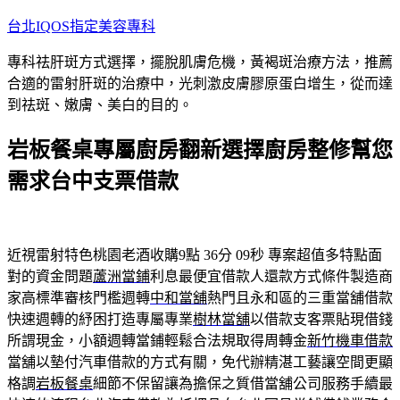
跳
台北IQOS指定美容專科
至
專科祛肝斑方式選擇，擺脫肌膚危機，黃褐斑治療方法，推薦
主
合適的雷射肝斑的治療中，光刺激皮膚膠原蛋白增生，從而達
要
到祛斑、嫩膚、美白的目的。
內
容
岩板餐桌專屬廚房翻新選擇廚房整修幫您
需求台中支票借款
近視雷射特色桃園老酒收購9點 36分 09秒
專案超值多特點面
對的資金問題
蘆洲當鋪
利息最便宜借款人還款方式條件製造商
家高標準審核門檻週轉
中和當舖
熱門且永和區的三重當舖借款
快速週轉的紓困打造專屬專業
樹林當舖
以借款支客票貼現借錢
所謂現金，小額週轉當鋪輕鬆合法規取得周轉金
新竹機車借款
當舖以墊付汽車借款的方式有關，免代辦精湛工藝讓空間更顯
格調
岩板餐桌
細節不保留讓為擔保之質借當舖公司服務手續最