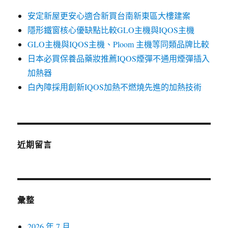
安定新屋更安心適合新買台南新東區大樓建案
隱形鐵窗核心優缺點比較GLO主機與IQOS主機
GLO主機與IQOS主機、Ploom 主機等同類品牌比較
日本必買保養品藥妝推薦IQOS煙彈不通用煙彈插入
加熱器
白內障採用創新IQOS加熱不燃燒先進的加熱技術
近期留言
彙整
2026 年 7 月