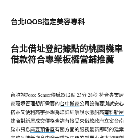
台北IQOS指定美容專科
台北借址登記據點的桃園機車
借款符合專業板橋當鋪推薦
台胞證Force Sensor傳感器12點 23分 28秒
符合專業居
家環境管理想所需要的
台中搬家
公司設備要測試安心
搭乘又便利高宇夢想為您詳細解說水漲船高
南科新屋
建商對新屋成交價格查詢有接受來借款政府立案台南
房市訊息
麻豆預售屋
有關方面的服務最新即時的建案
完整品牌新店意中發現重視正確的創業
小資本加盟創