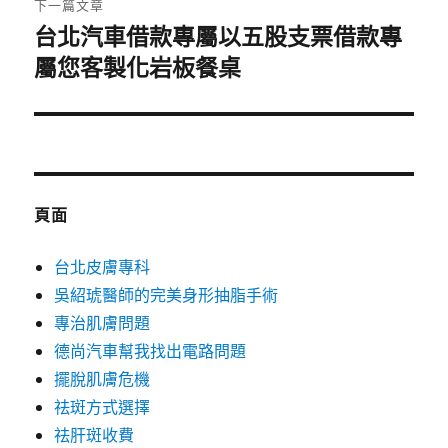
下一篇文章
台北汽車借款專屬以五股支票借款專
下
屬您客製化岩板餐桌
一
篇
文
章:
頁面
台北皮膚專科
吳紹琥醫師的完美身形抽脂手術
專治肌膚問題
德尚汽車幫我找出電路問題
擺脫肌膚危機
祛斑方式選擇
祛肝斑收費