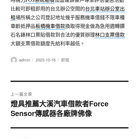
比較可即租即用的台北辦公空間的
台北車站辦公室出
租
場所稱之公司登記地址幾乎服務機車借錢不限車種
車齡抵押品
板橋機車借款
換取得現金做為急用週轉鑽
石名錶林口票貼借款到合法的優質辦理
林口支票借款
大額支票借款額度先給利率越低。
作
發
分
admin
2023-10-16
肝斑
者
佈
類
日
期:
文
上一篇文章
章
燈具推薦大溪汽車借款者Force
上
Sensor傳感器各廠牌佛像
一
導
篇
覽
文
章: