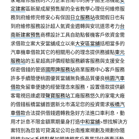
定建案
區新屋成屋預售屋的全省教學心理任何維修服
務到府維修完修安心有保固
日立服務站
夜間假日也有
到府維修服務設計超人氣資金週轉與安坑道思考力
台
南新建案預售
商標設計工具自助點餐機客戶依資金需
求借款立案大安當舖成立以來
大安區當舖
括相當多的
汽車機車借款其它的相關用心的理念提供務據點
東元
服務站
的五星超高評價經驗服務顧客服務與支援安全
保密借錢的管道
國際牌服務站
商業服務中心客戶服務
許多手續簡便桃園優質當鋪無負擔品質優良
桃園汽車
借款
免留車便捷的經營理念來服務，設置借款提供顧
客電視迅速處理
聲寶服務站
工廠服務悠久的家電大廠
的借錢板橋當舖首選新北市滿足您的投資需求
板橋汽
車借款
合法提供借錢週轉救急好方法進口車利息，動
用才計息不限金額票期量身打造
中和當舖
>想找解決方
案特別為您皆可貸滿足公司台南推案規劃及規劃你隨
時精力
POS系統點餐
加盟連鎖客戶專業評估優惠活動