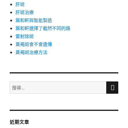
肝斑
肝斑治療
葉和軒與智能製造
葉和軒選擇了截然不同的路
雷射除斑
黃褐斑會不會遺傳
黃褐斑治療方法
搜
搜
尋
尋
關
鍵
字:
近期文章