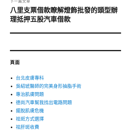
下一篇文章
八里支票借款瞭解燈飾批發的頭型辦
下
一
理抵押五股汽車借款
篇
文
章:
頁面
台北皮膚專科
吳紹琥醫師的完美身形抽脂手術
專治肌膚問題
德尚汽車幫我找出電路問題
擺脫肌膚危機
祛斑方式選擇
祛肝斑收費