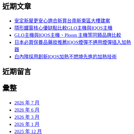
尋
近期文章
關
鍵
字:
安定新屋更安心適合新買台南新東區大樓建案
隱形鐵窗核心優缺點比較GLO主機與IQOS主機
GLO主機與IQOS主機、Ploom 主機等同類品牌比較
日本必買保養品藥妝推薦IQOS煙彈不通用煙彈插入加熱
器
白內障採用創新IQOS加熱不燃燒先進的加熱技術
近期留言
彙整
2026 年 7 月
2026 年 6 月
2026 年 3 月
2026 年 1 月
2025 年 12 月