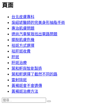
覽
頁面
文
章:
台北皮膚專科
吳紹琥醫師的完美身形抽脂手術
專治肌膚問題
德尚汽車幫我找出電路問題
擺脫肌膚危機
祛斑方式選擇
祛肝斑收費
肝斑
肝斑治療
葉和軒與智能製造
葉和軒選擇了截然不同的路
雷射除斑
黃褐斑會不會遺傳
黃褐斑治療方法
搜
搜
尋