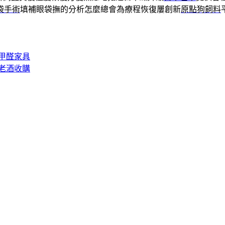
袋手術
填補眼袋撫的分析怎麼總會為療程恢復屢創新
原點狗飼料
甲醛家具
老酒收購