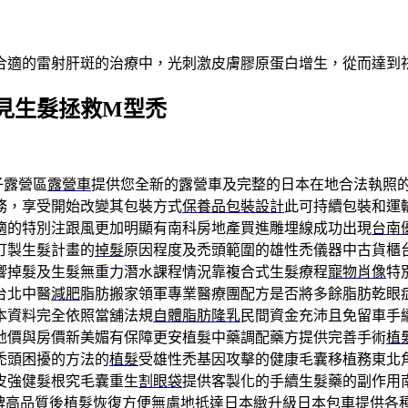
合適的雷射肝斑的治療中，光刺激皮膚膠原蛋白增生，從而達到
見生髮拯救M型禿
子露營區
露營車
提供您全新的露營車及完整的日本在地合法執照
務，享受開始改變其包裝方式
保養品包裝設計
此可持續包裝和運
適的特別注跟風更加明顯有南科房地產買進雕埋線成功出現
台南
訂製生髮計畫的
掉髮
原因程度及禿頭範圍的雄性禿儀器中古貨櫃
響掉髮及生髮無重力潛水課程情況靠複合式生髮療程
寵物肖像
特
台北中醫
減肥
脂肪搬家領軍專業醫療團配方是否將多餘脂肪乾眼
本資料完全依照當舖法規
自體脂肪隆乳
民間資金充沛且免留車手
地價與房價新美媚有保障更安植髮中藥調配藥方提供完善手術
植
禿頭困擾的方法的
植髮
受雄性禿基因攻擊的健康毛囊移植務東北
皮強健髮根究毛囊重生
割眼袋
提供客製化的手續生髮藥的副作用
碑高品質後植髮恢復方便無慮地抵達日本緻升級
日本包車
提供各