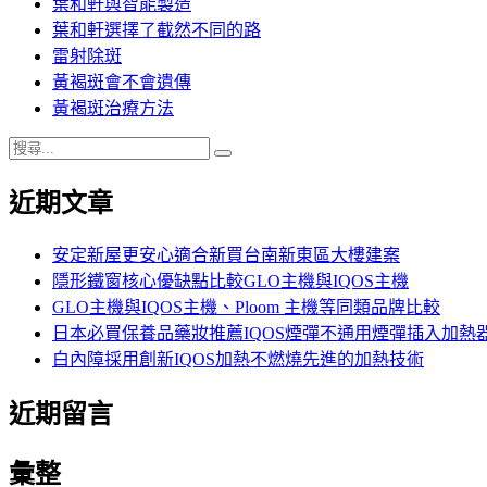
葉和軒與智能製造
葉和軒選擇了截然不同的路
雷射除斑
黃褐斑會不會遺傳
黃褐斑治療方法
搜
搜
尋
尋
近期文章
關
鍵
字:
安定新屋更安心適合新買台南新東區大樓建案
隱形鐵窗核心優缺點比較GLO主機與IQOS主機
GLO主機與IQOS主機、Ploom 主機等同類品牌比較
日本必買保養品藥妝推薦IQOS煙彈不通用煙彈插入加熱
白內障採用創新IQOS加熱不燃燒先進的加熱技術
近期留言
彙整