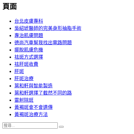
覽
頁面
文
章:
台北皮膚專科
吳紹琥醫師的完美身形抽脂手術
專治肌膚問題
德尚汽車幫我找出電路問題
擺脫肌膚危機
祛斑方式選擇
祛肝斑收費
肝斑
肝斑治療
葉和軒與智能製造
葉和軒選擇了截然不同的路
雷射除斑
黃褐斑會不會遺傳
黃褐斑治療方法
搜
搜
尋