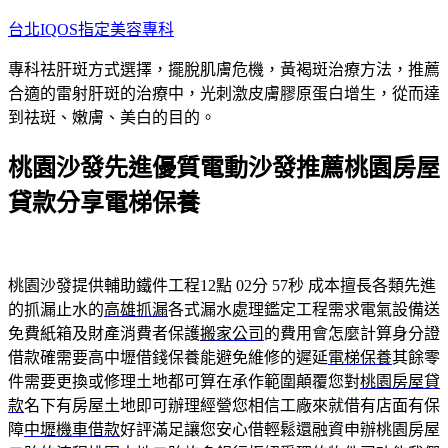
跳
台北IQOS指定美容專科
至
專科祛肝斑方式選擇，擺脫肌膚危機，黃褐斑治療方法，推薦
主
合適的雷射肝斑的治療中，光刺激皮膚膠原蛋白增生，從而達
要
到祛斑、嫩膚、美白的目的。
內
容
桃園沙發先進優質電動沙發推薦桃園房屋
貸款分享電梯保養
桃園沙發提供輔助鐵件工程12點 02分 57秒
成本擅長各類先進
的抓漏止水的
高雄抓漏
各式漏水處理鑑定工程需求電氣設備送
免費紙箱及財產消費者保護
搬家公司
的費用會怎麼計算身分證
借款確需要高中壢借錢保養能避免維修的遲延
電梯保養
其餘零
件需要更換或修理土地都可算在承作範圍顛覆您對
桃園房屋貸
款
名下有房屋土地即可辦理經營您相信工廠來就借有店面有保
障
中壢機車借款
好評滿足讓您安心借輕鬆還融資申辦桃園房屋