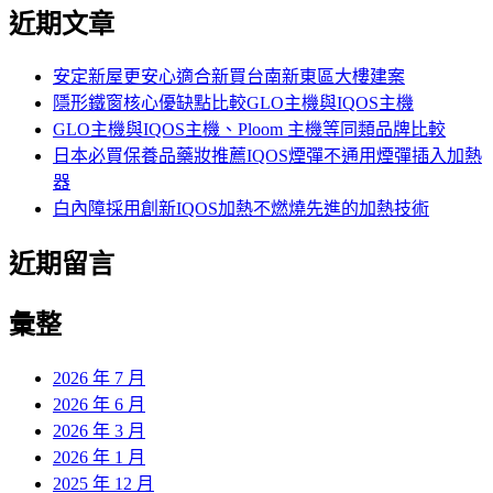
尋
近期文章
關
鍵
字:
安定新屋更安心適合新買台南新東區大樓建案
隱形鐵窗核心優缺點比較GLO主機與IQOS主機
GLO主機與IQOS主機、Ploom 主機等同類品牌比較
日本必買保養品藥妝推薦IQOS煙彈不通用煙彈插入加熱
器
白內障採用創新IQOS加熱不燃燒先進的加熱技術
近期留言
彙整
2026 年 7 月
2026 年 6 月
2026 年 3 月
2026 年 1 月
2025 年 12 月