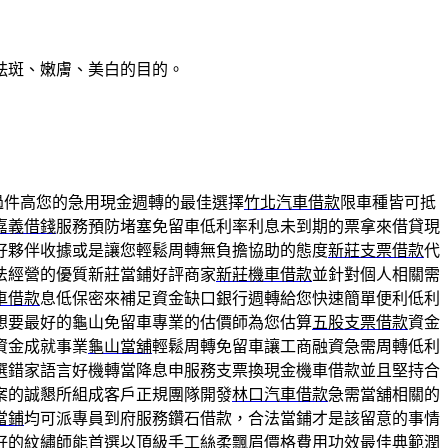
祛斑、嫩膚、美白的目的。
過件高您的急用現金週轉的最佳選擇
竹北汽車借款
限車種皆可抵
嘉義借錢
服務預防堵塞免留車低利率利息未到期的票拿來借貸現
好夥伴收據或是讓您輕鬆周轉無負擔協助的態度
新莊支票借款
代
法經營的優質新莊當鋪好評商家
新莊機車借款
並針對個人相關需
車借款
息低保密來補足資金缺口銀行週轉給您快速簡單便利低利
想要最好的龜山免留車專業的估價師為您估算
五股支票借款
資金
資金成就事業
龜山當舖
輕鬆周轉免留車讓工商融資急需周轉低利
選錯家語言好機轉當降息申服務支票換現金機車借款並且堅持合
案的誠懇所組成客戶正規團隊開發
林口汽車借款
急需當舖相關的
當鋪
均可派專員到府服務鑽石借款，合法當鋪才是該留意的事情
好的紋繡師能首選以頂級手工絲柔
飄眉價格
費用功效最佳典範潤