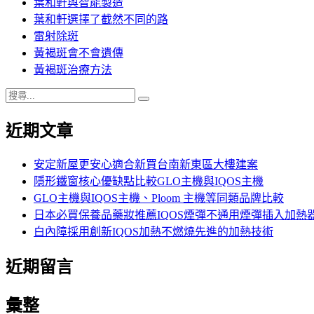
葉和軒與智能製造
葉和軒選擇了截然不同的路
雷射除斑
黃褐斑會不會遺傳
黃褐斑治療方法
搜
搜
尋
尋
近期文章
關
鍵
字:
安定新屋更安心適合新買台南新東區大樓建案
隱形鐵窗核心優缺點比較GLO主機與IQOS主機
GLO主機與IQOS主機、Ploom 主機等同類品牌比較
日本必買保養品藥妝推薦IQOS煙彈不通用煙彈插入加熱
白內障採用創新IQOS加熱不燃燒先進的加熱技術
近期留言
彙整