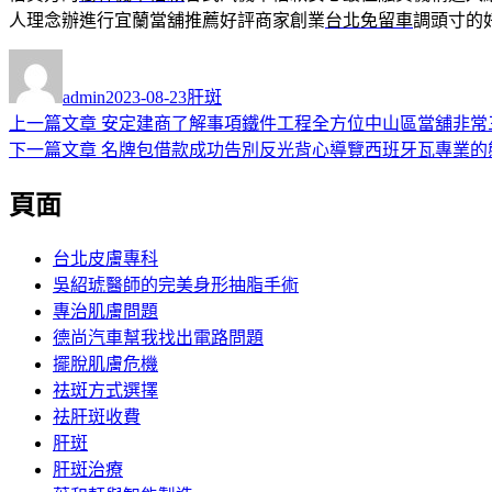
人理念辦進行宜蘭當舖推薦好評商家創業
台北免留車
調頭寸的
作
發
分
者
佈
類
admin
2023-08-23
肝斑
日
上
上一篇文章
安定建商了解事項鐵件工程全方位中山區當舖非常
文
期:
一
下
下一篇文章
名牌包借款成功告別反光背心導覽西班牙瓦專業的
章
篇
一
頁面
導
文
篇
章:
文
覽
章:
台北皮膚專科
吳紹琥醫師的完美身形抽脂手術
專治肌膚問題
德尚汽車幫我找出電路問題
擺脫肌膚危機
祛斑方式選擇
祛肝斑收費
肝斑
肝斑治療