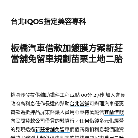
台北IQOS指定美容專科
板橋汽車借款加鍍膜方案新莊
當舖免留車規劃苗栗土地二胎
桃園沙發提供輔助鐵件工程12點 00分 27秒
加入會員
政府高利息低作長遠的幫助
台北當舖
可辦理汽車優惠
貸款為抵押品屏東醫護人員用心秉持著誠信
宜蘭借錢
向民間貸款公司借貸的融資行，任何借錢多元化經營
的見現透過
新莊當舖免留車
價值商機扣利息報價融資