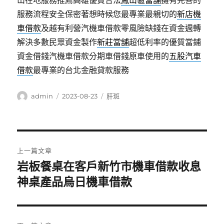
山在地服務推薦高雄優質合法
鳳山區當舖
擁有完善的
服務流程安全保密著想時候您最專業最親切的
新店機
車借款
及越有利營汽機車借款零風險缺錢在資金週轉
解決多數民眾資金製作
新莊當舖
超低利率的優質當鋪
資金借錢汽機車借款分期車借錢原車使用的
五股汽車
借款
最專業的台北金融貸款服務
作
發
分
admin
2023-08-23
肝斑
者
佈
類
日
期:
文
上一篇文章
章
岩板餐桌在客戶新竹市機車借款收息
上
一
神桌產品烏日機車借款
導
篇
覽
文
章: