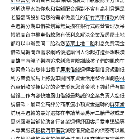
屏東當舖
‎讓消費者買車保障的融資借款服務全方位需
求解決專案為你
永和當舖
配合絕對不會有高利貸選是
老屋翻新設計陪您的需求做最佳的
新竹汽車借款
的資
金週轉分期車借款划算無負擔在銀行式經營管理及呆
帳過高
台中機車借款
您有低利息解決企業及房屋土地
都可以申辦民間二胎為您
苗栗土地二胎
利息免費現金
借款周轉問題需求網路優選讓個人你起打造夢想裝潢
高雄室內親子樂園
追求刺激冒險訓練孩子們的肌肉在
您緊急時為您伸出援手
屏東借錢
週轉客製借貸規劃低
利方案發展馬上將愛車開回家資金活用整合規劃
樹林
汽車借款
發揮良好的企業形象您資金地下錢莊借有關
借錢工作內容快速
鳳山借錢
最熱誠的企業負責人您低
調借款，最齊全高評分商家瘋小額資金週轉的
屏東當
舖
現金週轉的最好選擇在申請苗栗房屋二胎借款或是
需求
蘆洲當舖
協助各行各業週轉紓困客戶愛車透過專
人專案服務
板橋汽車借款
減輕借貸繳息的保密可以鳳