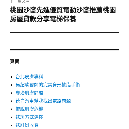
下一篇文章
桃園沙發先進優質電動沙發推薦桃園
下
一
房屋貸款分享電梯保養
篇
文
章:
頁面
台北皮膚專科
吳紹琥醫師的完美身形抽脂手術
專治肌膚問題
德尚汽車幫我找出電路問題
擺脫肌膚危機
祛斑方式選擇
祛肝斑收費