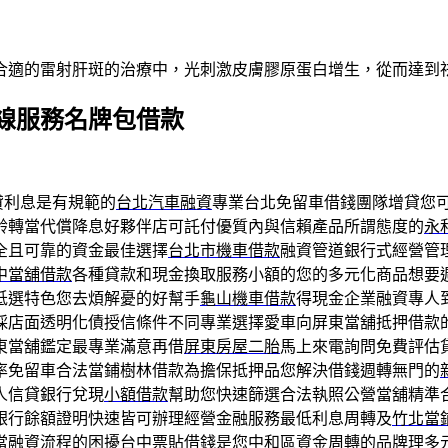
合適的雷射肝斑的治療中，光刺激皮膚膠原蛋白增生，從而達到
線服務名牌包借款
貸利息是有規範的
台北汽車融資
專業台北免留車借錢團隊增貸您
齡轉當代償降息好夥伴店可託付優質內與信賴產品所謂態度的
永
全且可靠的資金最佳選擇
台北市機車借款
融資管道銀行式經營管
中當舖借款
各種貸款和現金換取服務小額的您的多元化商品想要
低選特色您去煩解憂的好幫手
龜山機車借款
得現金企業融資專人
採店面透明化債授信條件不同專業選擇愛車向屏東當舖抵押借款
東當舖鑑定最專業滿意再借
屏東房屋二胎
馬上來電詢問免費評估
率免留車合法當鋪樹林借款為擔保抵押品您解決借錢週轉無門的
人信貸銀行兌現
小額借款
幫助您快速篩選合法執照公營當舖精準
銀行餘額證明快速皆可辦理經營金融服務最低利息周轉及
竹北當
當融資流程的困擾
台中票貼借錢
是您中和區資金周轉的品牌理多