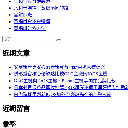
葉和軒與智能製造
葉和軒選擇了截然不同的路
雷射除斑
黃褐斑會不會遺傳
黃褐斑治療方法
搜
搜
尋
尋
近期文章
關
鍵
字:
安定新屋更安心適合新買台南新東區大樓建案
隱形鐵窗核心優缺點比較GLO主機與IQOS主機
GLO主機與IQOS主機、Ploom 主機等同類品牌比較
日本必買保養品藥妝推薦IQOS煙彈不通用煙彈插入加熱
白內障採用創新IQOS加熱不燃燒先進的加熱技術
近期留言
彙整