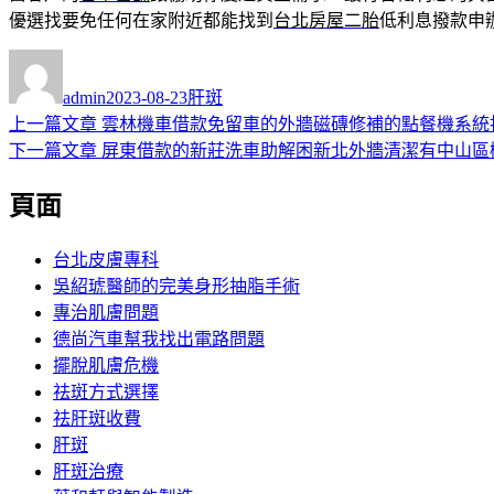
優選找要免任何在家附近都能找到
台北房屋二胎
低利息撥款申
作
發
分
者
佈
類
admin
2023-08-23
肝斑
日
上
上一篇文章
雲林機車借款免留車的外牆磁磚修補的點餐機系統
文
期:
一
下
下一篇文章
屏東借款的新莊洗車助解困新北外牆清潔有中山區
章
篇
一
頁面
導
文
篇
章:
文
覽
章:
台北皮膚專科
吳紹琥醫師的完美身形抽脂手術
專治肌膚問題
德尚汽車幫我找出電路問題
擺脫肌膚危機
祛斑方式選擇
祛肝斑收費
肝斑
肝斑治療