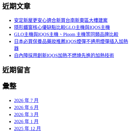
尋
近期文章
關
鍵
字:
安定新屋更安心適合新買台南新東區大樓建案
隱形鐵窗核心優缺點比較GLO主機與IQOS主機
GLO主機與IQOS主機、Ploom 主機等同類品牌比較
日本必買保養品藥妝推薦IQOS煙彈不通用煙彈插入加熱
器
白內障採用創新IQOS加熱不燃燒先進的加熱技術
近期留言
彙整
2026 年 7 月
2026 年 6 月
2026 年 3 月
2026 年 1 月
2025 年 12 月