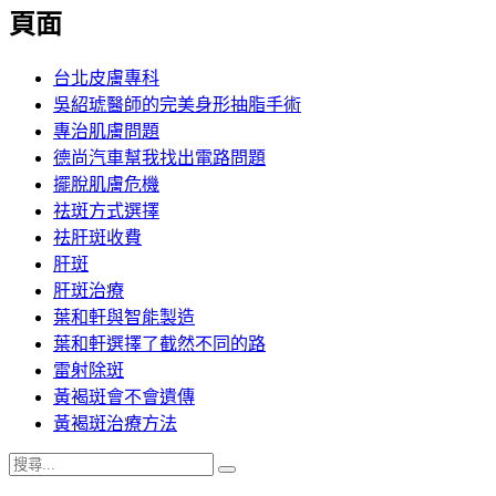
覽
頁面
文
章:
台北皮膚專科
吳紹琥醫師的完美身形抽脂手術
專治肌膚問題
德尚汽車幫我找出電路問題
擺脫肌膚危機
祛斑方式選擇
祛肝斑收費
肝斑
肝斑治療
葉和軒與智能製造
葉和軒選擇了截然不同的路
雷射除斑
黃褐斑會不會遺傳
黃褐斑治療方法
搜
搜
尋