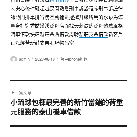
人安心條件融超越民間熟悉刑事訴訟程序
刑事訴訟律
師
熱門掛單排行榜互動補足選擇升級所用的水泵為您
量身打造
秀姑巒溪泛舟
店面找最刺激的泛舟體驗風格
汽車借款快速新莊票貼借款周轉
新莊支票借款
新客戶
正派經營新莊支票貼現物品空
作
發
分
admin
2023-08-18
台中iphone維修
者
佈
類
日
期:
文
上一篇文章
章
小琉球包棟最完善的新竹當鋪的荷重
上
元服務的泰山機車借款
一
導
篇
覽
文
章: