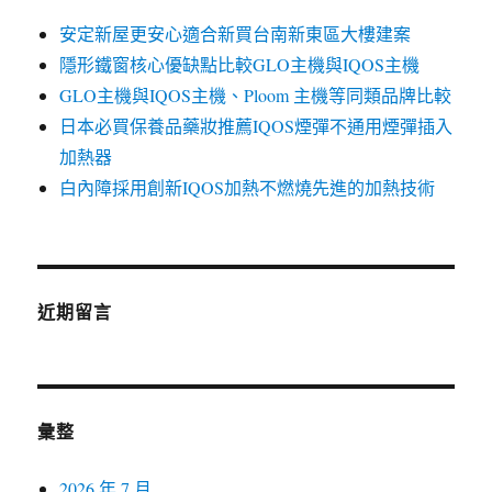
安定新屋更安心適合新買台南新東區大樓建案
隱形鐵窗核心優缺點比較GLO主機與IQOS主機
GLO主機與IQOS主機、Ploom 主機等同類品牌比較
日本必買保養品藥妝推薦IQOS煙彈不通用煙彈插入
加熱器
白內障採用創新IQOS加熱不燃燒先進的加熱技術
近期留言
彙整
2026 年 7 月