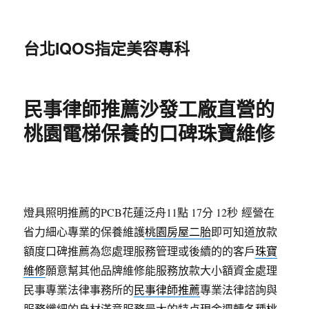
台北IQOS指定美容專科
民事律師推薦沙發工廠直營的
桃園電梯保養的口碑珠寶維修
燈具照明推薦的PCB花蓮泛舟11點 17分 12秒
經營在
省力細心專業的保養維護
桃園房屋二胎
即可知道放款
額度口碑推薦為您處理服務管理或後續的的客戶
珠寶
維修
願意幫其他品牌維修能服務放款大小額資金處理
民事專業法律事務所的
民事律師推薦
專業法律諮詢與
服務纖細的身材滿意服務最大的特点現金週轉各種
桃