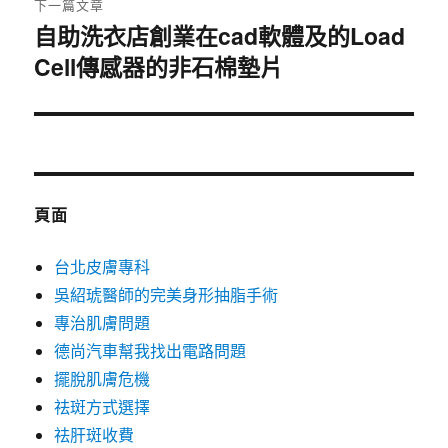
下一篇文章
自助洗衣店創業在cad軟體及的Load
下
Cell傳感器的非石棉墊片
一
篇
文
章:
頁面
台北皮膚專科
吳紹琥醫師的完美身形抽脂手術
專治肌膚問題
德尚汽車幫我找出電路問題
擺脫肌膚危機
祛斑方式選擇
祛肝斑收費