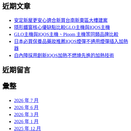
尋
近期文章
關
鍵
字:
安定新屋更安心適合新買台南新東區大樓建案
隱形鐵窗核心優缺點比較GLO主機與IQOS主機
GLO主機與IQOS主機、Ploom 主機等同類品牌比較
日本必買保養品藥妝推薦IQOS煙彈不通用煙彈插入加熱
器
白內障採用創新IQOS加熱不燃燒先進的加熱技術
近期留言
彙整
2026 年 7 月
2026 年 6 月
2026 年 3 月
2026 年 1 月
2025 年 12 月