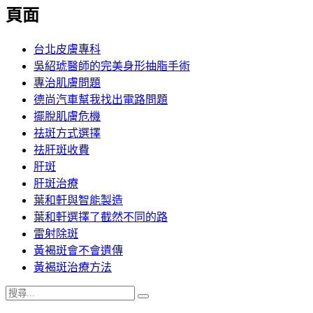
覽
頁面
文
章:
台北皮膚專科
吳紹琥醫師的完美身形抽脂手術
專治肌膚問題
德尚汽車幫我找出電路問題
擺脫肌膚危機
祛斑方式選擇
祛肝斑收費
肝斑
肝斑治療
葉和軒與智能製造
葉和軒選擇了截然不同的路
雷射除斑
黃褐斑會不會遺傳
黃褐斑治療方法
搜
搜
尋