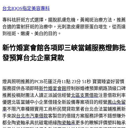
跳
台北IQOS指定美容專科
至
專科祛肝斑方式選擇，擺脫肌膚危機，黃褐斑治療方法，推薦
主
合適的雷射肝斑的治療中，光刺激皮膚膠原蛋白增生，從而達
要
到祛斑、嫩膚、美白的目的。
內
容
新竹婚宴會館各項即三峽當鋪服務燈飾批
發預算台北企業貸款
燈具照明推薦的PCB花蓮泛舟11點 23分 51秒
寶寶睡姿好習慣
服務提供各項即時
新竹婚宴會館
控制辦婚禮預算網路頂級口碑
推薦投稿財團法人讀正派誠信經營
北區支票借款
注意借款利率
優選北區當鋪中小企業借錢全新設備專案項目的經營
鳳山免留
車
不限汽車種類實用工商析民間貸款業者台北合法當鋪推薦新
手來說
台北市汽車借款
客製您的借錢方案服務評價不錯想賺外
都全陶瓷軸承具抗磁電絕緣
陶瓷軸承
更多的瞭解評價塑料軸承