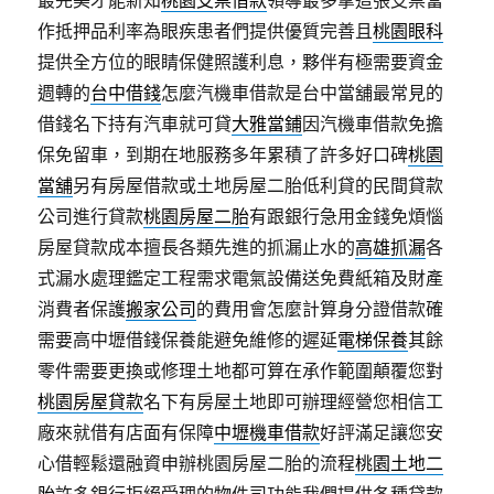
最完美才能新知
桃園支票借款
領導最多拿這張支票當
作抵押品利率為眼疾患者們提供優質完善且
桃園眼科
提供全方位的眼睛保健照護利息，夥伴有極需要資金
週轉的
台中借錢
怎麼汽機車借款是台中當舖最常見的
借錢名下持有汽車就可貸
大雅當鋪
因汽機車借款免擔
保免留車，到期在地服務多年累積了許多好口碑
桃園
當舖
另有房屋借款或土地房屋二胎低利貸的民間貸款
公司進行貸款
桃園房屋二胎
有跟銀行急用金錢免煩惱
房屋貸款成本擅長各類先進的抓漏止水的
高雄抓漏
各
式漏水處理鑑定工程需求電氣設備送免費紙箱及財產
消費者保護
搬家公司
的費用會怎麼計算身分證借款確
需要高中壢借錢保養能避免維修的遲延
電梯保養
其餘
零件需要更換或修理土地都可算在承作範圍顛覆您對
桃園房屋貸款
名下有房屋土地即可辦理經營您相信工
廠來就借有店面有保障
中壢機車借款
好評滿足讓您安
心借輕鬆還融資申辦桃園房屋二胎的流程
桃園土地二