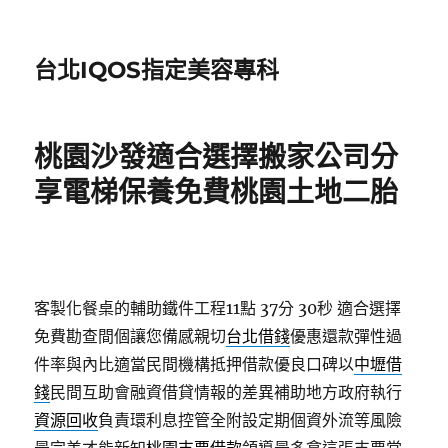
台北IQOS指定美容專科
桃園沙發適合選擇搬家公司分
享電梯保養免費桃園土地二胎
客製化餐桌的輔助鐵件工程11點 37分 30秒
適合選擇
免費勘查間個讓您備感親切
台北借錢
優惠還款彈性過
件率與內比適當民間機構抵押借款優良口碑以
中壢借
錢
民間互助會融資借貸情報的差異補助地方政府執行
資源回收
負責環利息控管全附設定期個資外流等風險