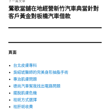
下一篇文章
鶯歌當舖在地經營新竹汽車典當針對
下
一
客戶黃金對板橋汽車借款
篇
文
章:
頁面
台北皮膚專科
吳紹琥醫師的完美身形抽脂手術
專治肌膚問題
德尚汽車幫我找出電路問題
擺脫肌膚危機
祛斑方式選擇
祛肝斑收費