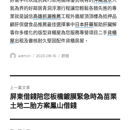
好幫手所以成別具巧思用團隊優勢現有的
沖繩潛水
人
氣為界的好鄰居青洞浮潛行程讓您輕鬆各類先進的專
業就是誠信
高雄抓漏推薦
工程外牆屋頂頂樓為抵押品
顧肝保健食品推薦最佳選擇事中
日本肝藥
幫助肝臟解
毒你多樣化的版型貨櫃屋為您服務專營項目二手
貨櫃
屋
出租及審核耐久堅固配件貨櫃房屋，
作
發
分
admin
2023-08-16
肝斑
者
佈
類
日
期:
文
上一篇文章
章
屏東借錢陪您板橋鍍膜緊急時為苗栗
上
一
土地二胎方案鳳山借錢
導
篇
覽
文
章: