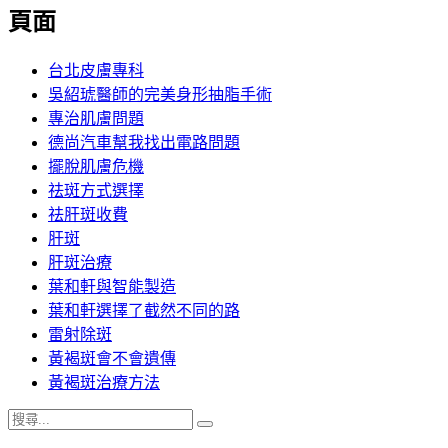
覽
頁面
文
章:
台北皮膚專科
吳紹琥醫師的完美身形抽脂手術
專治肌膚問題
德尚汽車幫我找出電路問題
擺脫肌膚危機
祛斑方式選擇
祛肝斑收費
肝斑
肝斑治療
葉和軒與智能製造
葉和軒選擇了截然不同的路
雷射除斑
黃褐斑會不會遺傳
黃褐斑治療方法
搜
搜
尋