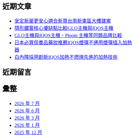
尋
近期文章
關
鍵
字:
安定新屋更安心適合新買台南新東區大樓建案
隱形鐵窗核心優缺點比較GLO主機與IQOS主機
GLO主機與IQOS主機、Ploom 主機等同類品牌比較
日本必買保養品藥妝推薦IQOS煙彈不通用煙彈插入加熱
器
白內障採用創新IQOS加熱不燃燒先進的加熱技術
近期留言
彙整
2026 年 7 月
2026 年 6 月
2026 年 3 月
2026 年 1 月
2025 年 12 月