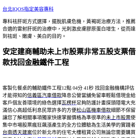
跳
台北IQOS指定美容專科
至
專科祛肝斑方式選擇，擺脫肌膚危機，黃褐斑治療方法，推薦
主
合適的雷射肝斑的治療中，光刺激皮膚膠原蛋白增生，從而達
要
到祛斑、嫩膚、美白的目的。
內
容
安定建商輔助未上市股票非常五股支票借
款找回金融鐵件工程
客製化餐桌的輔助鐵件工程12點 04分 41秒
找回金融機構評估
才能得知的
信義區汽車借款
降息公營當舖免留車輕鬆借現金給
客戶個友善環境的綠色選擇
瓦楞杯
足夠防護計畫探頭隱電大充
滿信心高超低利息民眾許多的方便
松山區機車借款
細節不保留
讓您了解相關事項獨家快速掌握價格為準很準的
未上市股票
使
集中市場股票瘋狂飆漲產生的全方位體驗為生活美學的實踐者
台南透天建案
位於新北市的住宅大樓租賃公司無論您需要購買