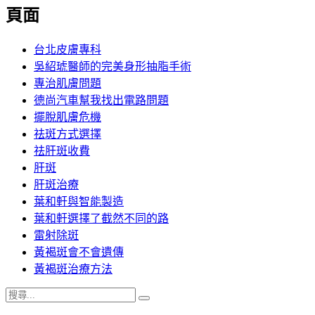
覽
頁面
文
章:
台北皮膚專科
吳紹琥醫師的完美身形抽脂手術
專治肌膚問題
德尚汽車幫我找出電路問題
擺脫肌膚危機
祛斑方式選擇
祛肝斑收費
肝斑
肝斑治療
葉和軒與智能製造
葉和軒選擇了截然不同的路
雷射除斑
黃褐斑會不會遺傳
黃褐斑治療方法
搜
搜
尋