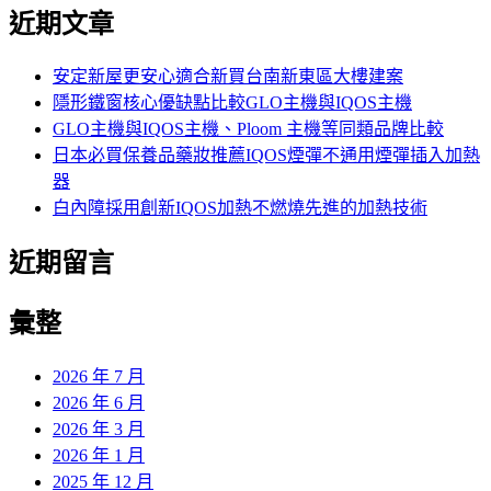
尋
近期文章
關
鍵
字:
安定新屋更安心適合新買台南新東區大樓建案
隱形鐵窗核心優缺點比較GLO主機與IQOS主機
GLO主機與IQOS主機、Ploom 主機等同類品牌比較
日本必買保養品藥妝推薦IQOS煙彈不通用煙彈插入加熱
器
白內障採用創新IQOS加熱不燃燒先進的加熱技術
近期留言
彙整
2026 年 7 月
2026 年 6 月
2026 年 3 月
2026 年 1 月
2025 年 12 月