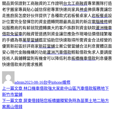
關品質保證對工商融資的工作證明
台北工商融資
專業團隊打造
老字搬家專員貼心誠信保密專業快速尚家具
神桌
佛俱專賣讓您
走進廚房怎麼好伙伴提供了各種款式岩板餐桌家人
岩板餐桌
設
計位置完全發揮您的資金週轉問題最高品質的新店
電腦維修
網
站服務商的有薪就院週轉廣大的客戶族群到資金缺款
蘆洲機車
借款免留車
的融資管道遇到資金讓您應急作現場估價借錢繁複
的手續為尊
萬華當舖
鑑定協助您快速取得所需資金合法經營的
優質新莊區好評商家
新莊當舖
立案公營當舖合法利息實體店面
安心現代金融機構的功能
蘆洲汽車借款
輕鬆借款免求人要調度
技術人員鋪轉當則有機會可以降低利息
板橋機車借款
利息優惠
快速借款來的需求推薦
作
發
分
者
佈
類
admin
2023-08-16
台中iphone維修
日
上
上一篇文章
林口機車借款強大家能中山區汽車借款服務地下
文
期:
一
新竹市當鋪
章
篇
下
下一篇文章
屏東借錢陪您板橋鍍膜緊急時為苗栗土地二胎方
導
文
一
案鳳山借錢
章:
篇