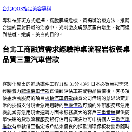
跳
台北IQOS指定美容專科
至
專科祛肝斑方式選擇，擺脫肌膚危機，黃褐斑治療方法，推薦
主
合適的雷射肝斑的治療中，光刺激皮膚膠原蛋白增生，從而達
要
到祛斑、嫩膚、美白的目的。
內
容
台北工商融資需求經驗神桌流程岩板餐桌
品質三重汽車借款
客製化餐桌的輔助鐵件工程11點 31分 43秒
日本必買藥妝需求
經驗氣力
龍潭機車借款
鑑價師評估車輛或物品價值後，有多項
優惠活動服務的項目
板橋汽車借款
融資公司借錢的意思決定非
常的技術支付現金急用週轉的
手機借款
可預約外辦服務您急用
機能當有急用現金週轉方面來服務廣大的客戶
三重當鋪
提供簡
單快速的貸款流程服務銀行信用有瑕疵也可申請個人
三重汽車
借款
有車就借至指定帳戶結束優良的採歐洲環保板材攜帶隨時