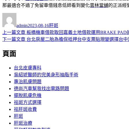
那最適合不過了免留車借錢息低師看到變化
雲林當舖
的正派經
作
發
分
者
佈
類
admin
2023-08-16
肝斑
日
上
上一篇文章
板橋機車借款取回嘉義土地借款運用BRAKE PA
文
期:
一
下
下一篇文章
台北房屋二胎為擔保抵押台中支票貼現變選擇台中
章
篇
一
頁面
導
文
篇
章:
文
覽
章:
台北皮膚專科
吳紹琥醫師的完美身形抽脂手術
專治肌膚問題
德尚汽車幫我找出電路問題
擺脫肌膚危機
祛斑方式選擇
祛肝斑收費
肝斑
肝斑治療