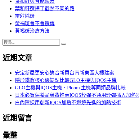
葉和軒與智能製造
葉和軒選擇了截然不同的路
雷射除斑
黃褐斑會不會遺傳
黃褐斑治療方法
搜
搜
尋
尋
近期文章
關
鍵
字:
安定新屋更安心適合新買台南新東區大樓建案
隱形鐵窗核心優缺點比較GLO主機與IQOS主機
GLO主機與IQOS主機、Ploom 主機等同類品牌比較
日本必買保養品藥妝推薦IQOS煙彈不通用煙彈插入加熱
白內障採用創新IQOS加熱不燃燒先進的加熱技術
近期留言
彙整