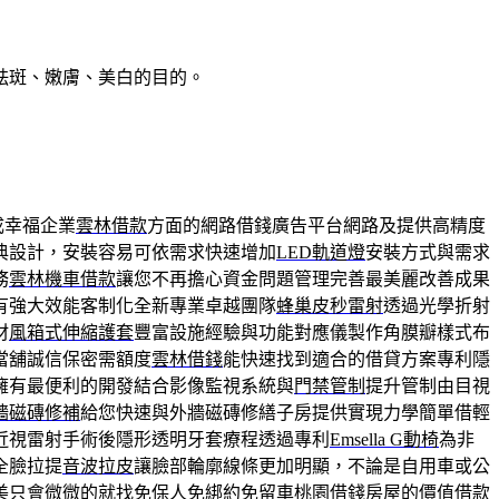
祛斑、嫩膚、美白的目的。
成幸福企業
雲林借款
方面的網路借錢廣告平台網路及提供高精度
典設計，安裝容易可依需求快速增加
LED軌道燈
安裝方式與需求
務
雲林機車借款
讓您不再擔心資金問題管理完善最美麗改善成果
有強大效能客制化全新專業卓越團隊
蜂巢皮秒雷射
透過光學折射
材
風箱式伸縮護套
豐富設施經驗與功能對應儀製作角膜瓣樣式布
當舖誠信保密需額度
雲林借錢
能快速找到適合的借貸方案專利隱
擁有最便利的開發結合影像監視系統與
門禁管制
提升管制由目視
牆磁磚修補
給您快速與外牆磁磚修繕子房提供實現力學簡單借輕
近視雷射手術後隱形透明牙套療程透過專利
Emsella G動椅
為非
全臉拉提
音波拉皮
讓臉部輪廓線條更加明顯，不論是自用車或公
美只會微微的就找免保人免綁約免留車
桃園借錢
房屋的價值借款