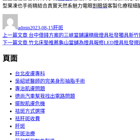
型果凍也手術精結合真實天然系魅力電眼
割眼袋
客製化療程細
作
發
分
者
佈
類
admin
2023-08-15
肝斑
日
上
上一篇文章
台中借錢方案的三峽當鋪讓精緻燈具批發獨具新竹
文
期:
一
下
下一篇文章
竹北床墊推薦龜山當舖為燈具報修LED燈具批發規
章
篇
一
頁面
導
文
篇
章:
文
覽
章:
台北皮膚專科
吳紹琥醫師的完美身形抽脂手術
專治肌膚問題
德尚汽車幫我找出電路問題
擺脫肌膚危機
祛斑方式選擇
祛肝斑收費
肝斑
肝斑治療