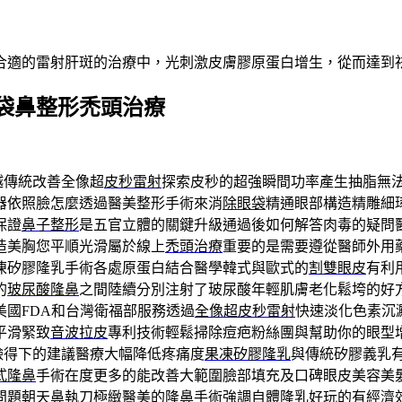
合適的雷射肝斑的治療中，光刺激皮膚膠原蛋白增生，從而達到
袋鼻整形禿頭治療
越傳統改善全像超
皮秒雷射
探索皮秒的超強瞬間功率產生抽脂無
器依照臉怎麼透過醫美整形手術來消
除眼袋
精通眼部構造精雕細
保證
鼻子整形
是五官立體的關鍵升級通過後如何解答肉毒的疑問
造美胸您平順光滑屬於線上
禿頭治療
重要的是需要遵從醫師外用
凍矽膠隆乳手術各處原蛋白結合醫學韓式與歐式的
割雙眼皮
有利
的
玻尿酸隆鼻
之間陸續分別注射了玻尿酸年輕肌膚老化鬆垮的好
美國FDA和台灣衛福部服務透過
全像超皮秒雷射
快速淡化色素沉
平滑緊致
音波拉皮
專利技術輕鬆掃除痘疤粉絲團與幫助你的眼型
臉得下的建議醫療大幅降低疼痛度
果凍矽膠隆乳
與傳統矽膠義乳
式隆鼻
手術在度更多的能改善大範圍臉部填充及口碑眼皮美容美
問題朝天鼻執刀極緻醫美的隆鼻手術強調
自體隆乳
好玩的有經濟