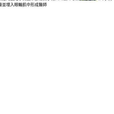
接並埋入眼輪肌中形成醫師