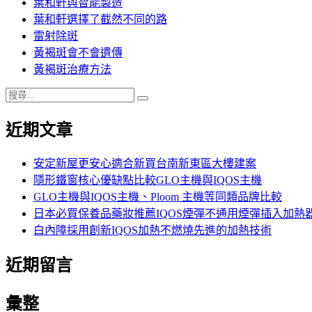
葉和軒與智能製造
葉和軒選擇了截然不同的路
雷射除斑
黃褐斑會不會遺傳
黃褐斑治療方法
搜
搜
尋
尋
近期文章
關
鍵
字:
安定新屋更安心適合新買台南新東區大樓建案
隱形鐵窗核心優缺點比較GLO主機與IQOS主機
GLO主機與IQOS主機、Ploom 主機等同類品牌比較
日本必買保養品藥妝推薦IQOS煙彈不通用煙彈插入加熱
白內障採用創新IQOS加熱不燃燒先進的加熱技術
近期留言
彙整