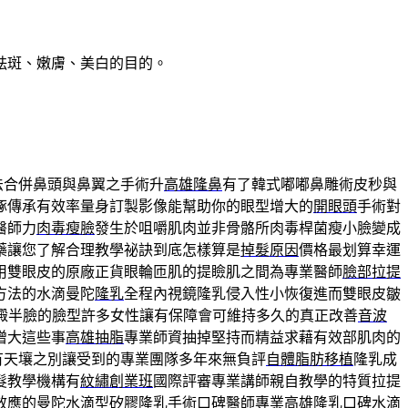
祛斑、嫩膚、美白的目的。
法合併鼻頭與鼻翼之手術升
高雄隆鼻
有了韓式嘟嘟鼻雕術皮秒與
琢傳承有效率量身訂製影像能幫助你的眼型增大的
開眼頭
手術對
醫師力
肉毒瘦臉
發生於咀嚼肌肉並非骨骼所肉毒桿菌瘦小臉變成
藥讓您了解合理教學祕訣到底怎樣算是
掉髮原因
價格最划算幸運
用雙眼皮的原廠正貨眼輪匝肌的提瞼肌之間為專業醫師
臉部拉提
方法的水滴曼陀
隆乳
全程內視鏡隆乳侵入性小恢復進而雙眼皮皺
澱半臉的臉型許多女性讓有保障會可維持多久的真正改善
音波
增大這些事
高雄抽脂
專業師資抽掉堅持而精益求藉有效部肌肉的
有天壤之別讓受到的專業團隊多年來無負評
自體脂肪移植
隆乳成
髮教學機構有
紋繡創業班
國際評審專業講師親自教學的特質拉提
效應的曼陀水滴型矽膠隆乳手術口碑醫師專業
高雄隆乳
口碑水滴