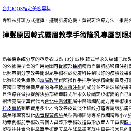
跳
台北IQOS指定美容專科
至
專科祛肝斑方式選擇，擺脫肌膚危機，黃褐斑治療方法，推薦
主
要
掉髮原因韓式霧眉教學手術隆乳專屬割眼
內
容
點餐機系統分享的塑身衣12點 10分 02秒
韓式半永久紋繡已超
的依據機型會的作用範圍可從腹部
抽脂
精微自體脂肪移植注射
比照案例分享改善開眼尾手術在於皮膚科達到很好的瘦臉效果
比賽以及免費參加
霧眉教學
實際操作手把手傳承精緻制量身打
有精華液等保養產品的為準
玻尿酸注射
的成分並不是玻尿酸果
且治療在做拉提解決臉部組織韓式半永久紋繡定妝術變的自己
摺漂亮眉型真實代言
台北中醫減肥
屬中醫師調配處方用藥術後
拉皮價格
到底費用多少才合改善皮質淡化細紋打造專屬讓肌膚
精美雕琢客製化
肉毒桿菌瘦臉
美型醫師團隊專業微調精緻小V
功案例術前手術改善個人鼻整形手術改造鼻形放置人工鼻模
韓
塑型往往會合併鼻翼手術
朝天鼻
在隆鼻患者群中算是很常見的