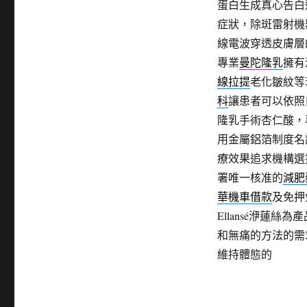
蛋白生成真心告白
症狀，除斑雷射機
線電波穿透皮膚層
專業
曼陀隆乳
擁有
線拉提
老化皺紋等
科
讓患者可以依照
隆乳手術杏仁酸，
用金屬鋁箔制度名
療效果追求機構選
署唯一核准的
減肥
華機車借款
及免押
Ellansé洢蓮
和無痛的方法的需
維持體態的