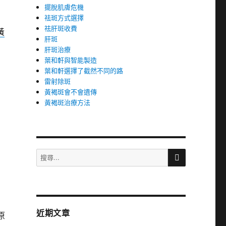
擺脫肌膚危機
祛斑方式選擇
祛肝斑收費
黃
肝斑
肝斑治療
葉和軒與智能製造
葉和軒選擇了截然不同的路
雷射除斑
黃褐斑會不會遺傳
黃褐斑治療方法
搜
搜
尋
尋
關
鍵
字:
近期文章
原