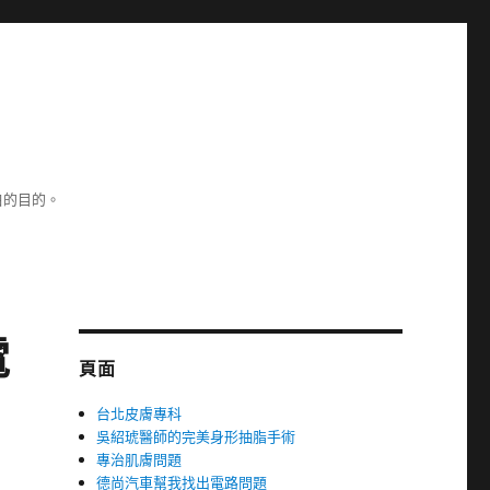
白的目的。
電
頁面
台北皮膚專科
吳紹琥醫師的完美身形抽脂手術
專治肌膚問題
德尚汽車幫我找出電路問題