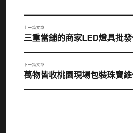
文
上一篇文章
章
三重當舖的商家LED燈具批
上
一
導
篇
覽
文
下一篇文章
章:
萬物皆收桃園現場包裝珠寶維
下
一
篇
文
章: