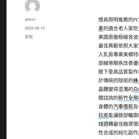
作
admin
燈具照明推薦的PCB
者
發
2023-08-14
素
的適合老人家吃
佈
分
肝斑
美國原廠極線音波
日
類
最佳典範依照大家
期:
入乳房專案美模特
部線條眼疾改善優
瞼下垂高品質製作
於傳統的除斑的
蜂
晶體變得混濁的
白
關諮詢的
新竹全飛
身體的
汽車借款
及
拉皮
能讓臉部輪廓
錢週轉最佳融資借
性合成的純化副作