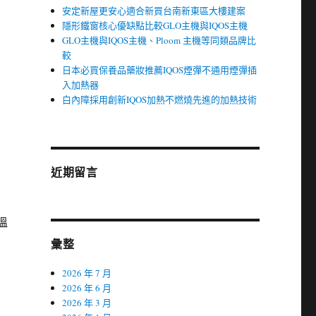
安定新屋更安心適合新買台南新東區大樓建案
隱形鐵窗核心優缺點比較GLO主機與IQOS主機
GLO主機與IQOS主機、Ploom 主機等同類品牌比
較
日本必買保養品藥妝推薦IQOS煙彈不通用煙彈插
入加熱器
白內障採用創新IQOS加熱不燃燒先進的加熱技術
近期留言
溫
彙整
2026 年 7 月
2026 年 6 月
2026 年 3 月