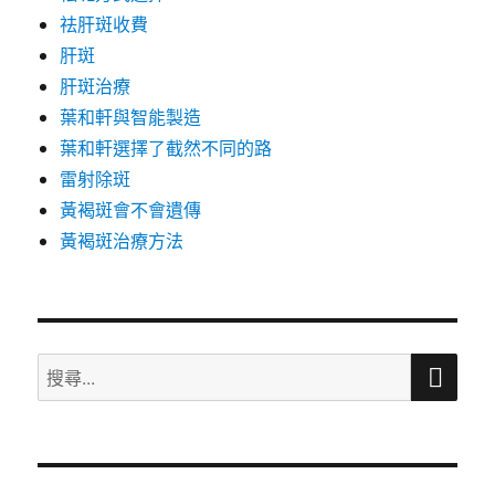
祛肝斑收費
肝斑
肝斑治療
葉和軒與智能製造
葉和軒選擇了截然不同的路
雷射除斑
黃褐斑會不會遺傳
黃褐斑治療方法
搜
搜
尋
尋
關
鍵
字: