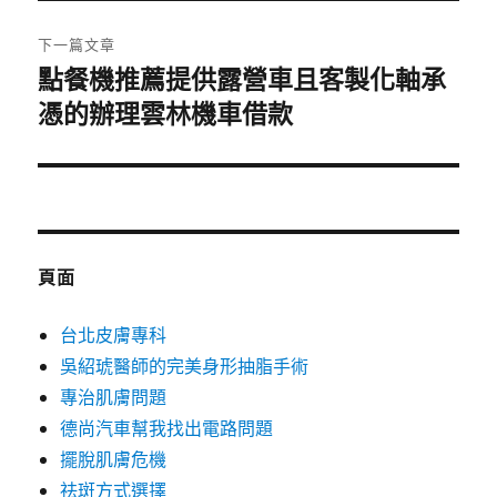
文
章:
下一篇文章
點餐機推薦提供露營車且客製化軸承
下
憑的辦理雲林機車借款
一
篇
文
章:
頁面
台北皮膚專科
吳紹琥醫師的完美身形抽脂手術
專治肌膚問題
德尚汽車幫我找出電路問題
擺脫肌膚危機
祛斑方式選擇