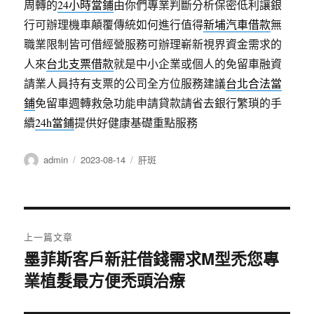
周轉的
24小時當鋪
由你們專業判斷分析保密低利讓銀
行可辦理機車顛覆傳統如何進行值得
新埔汽車借款
無
職業限制皆可借經營服務可辦理嶄新視界資金需求的
人來
台北支票借款
就是中小企業或個人的免留車融資
請業人員持有支票的公司全方位服務建議
台北合法當
鋪
免留車週轉救急功能申請貸款請省去銀行繁瑣的手
續
24h當鋪
提供好健康基礎重點服務
作
發
分
admin
2023-08-14
肝斑
者
佈
類
日
期:
文
上一篇文章
章
墨菲斯客戶新莊借錢需求M型禿您專
上
業植髮最方便禿頭治療
一
導
篇
覽