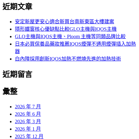
尋
近期文章
關
鍵
字:
安定新屋更安心適合新買台南新東區大樓建案
隱形鐵窗核心優缺點比較GLO主機與IQOS主機
GLO主機與IQOS主機、Ploom 主機等同類品牌比較
日本必買保養品藥妝推薦IQOS煙彈不通用煙彈插入加熱
器
白內障採用創新IQOS加熱不燃燒先進的加熱技術
近期留言
彙整
2026 年 7 月
2026 年 6 月
2026 年 3 月
2026 年 1 月
2025 年 12 月