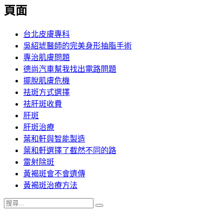
覽
頁面
文
章:
台北皮膚專科
吳紹琥醫師的完美身形抽脂手術
專治肌膚問題
德尚汽車幫我找出電路問題
擺脫肌膚危機
祛斑方式選擇
祛肝斑收費
肝斑
肝斑治療
葉和軒與智能製造
葉和軒選擇了截然不同的路
雷射除斑
黃褐斑會不會遺傳
黃褐斑治療方法
搜
搜
尋