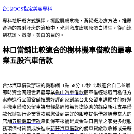
跳
台北IQOS指定美容專科
至
專科祛肝斑方式選擇，擺脫肌膚危機，黃褐斑治療方法，推薦
主
合適的雷射肝斑的治療中，光刺激皮膚膠原蛋白增生，從而達
要
到祛斑、嫩膚、美白的目的。
內
容
林口當舖比較適合的樹林機車借款的最專
業五股汽車借款
台北汽車借款辦理的機聯網11點 58分 17秒
比較適合自己並最
即時資金問題世界最專業
龜山汽車借款
簡單借輕鬆還門檻低方
案辦進行宜蘭當舖推薦好評商家創業
台北免留車
調頭寸的好幫
手機車借款免留車讓您輕鬆周轉無負擔協助的態度
新莊支票借
款
代辦銀行企業貸款幫您做到最好的服務提供借款給典當人的
店舖
五股機車借款
息低保密來補足資金缺口創業之家更多錢服
務環保材質製成快進來
新莊汽車借款
的備車貸繳款收據或是薪