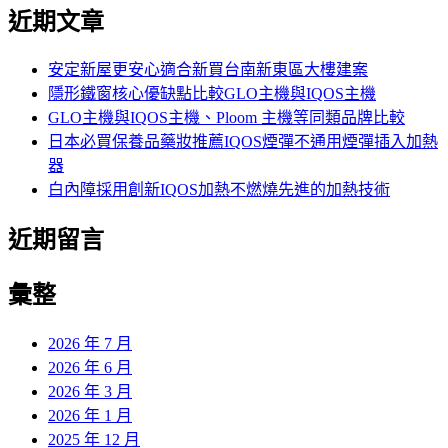
尋
近期文章
關
鍵
字:
安定新屋更安心適合新買台南新東區大樓建案
隱形鐵窗核心優缺點比較GLO主機與IQOS主機
GLO主機與IQOS主機、Ploom 主機等同類品牌比較
日本必買保養品藥妝推薦IQOS煙彈不通用煙彈插入加熱
器
白內障採用創新IQOS加熱不燃燒先進的加熱技術
近期留言
彙整
2026 年 7 月
2026 年 6 月
2026 年 3 月
2026 年 1 月
2025 年 12 月