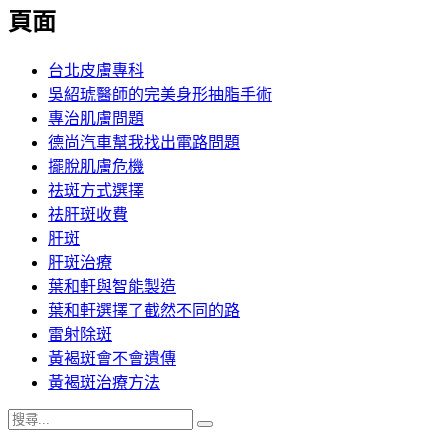
覽
頁面
文
章:
台北皮膚專科
吳紹琥醫師的完美身形抽脂手術
專治肌膚問題
德尚汽車幫我找出電路問題
擺脫肌膚危機
祛斑方式選擇
祛肝斑收費
肝斑
肝斑治療
葉和軒與智能製造
葉和軒選擇了截然不同的路
雷射除斑
黃褐斑會不會遺傳
黃褐斑治療方法
搜
搜
尋