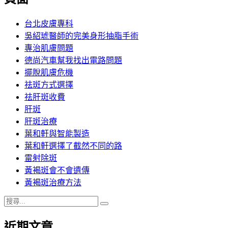
章:
台北皮膚專科
吳紹琥醫師的完美身形抽脂手術
專治肌膚問題
德尚汽車幫我找出電路問題
擺脫肌膚危機
祛斑方式選擇
祛肝斑收費
肝斑
肝斑治療
葉和軒與智能製造
葉和軒選擇了截然不同的路
雷射除斑
黃褐斑會不會遺傳
黃褐斑治療方法
搜
搜
尋
尋
近期文章
關