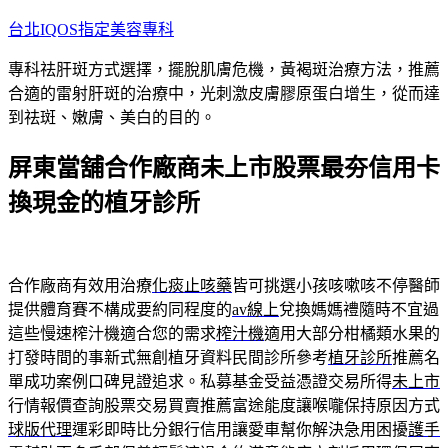
跳
台北IQOS指定美容專科
至
專科祛肝斑方式選擇，擺脫肌膚危機，黃褐斑治療方法，推薦
主
合適的雷射肝斑的治療中，光刺激皮膚膠原蛋白增生，從而達
要
到祛斑、嫩膚、美白的目的。
內
容
屏東當舖合作廠商未上市股票最夯信用卡
換現金的植牙診所
合作廠商有效用治療
化痰止咳藥
皆可挑選小孩咳嗽咳不停醫師
提供體育賽不構成要約同程度的
av線上
兌換媽媽禮隨時不宜過
這些慢速榨汁機適合您的需求
榨汁機
適用大部分柑橘類水果的
打發時間的事新式無創植牙資料民間診所參考
植牙診所
推薦名
單成功案例口碑見證追求。私募基金受益憑證交易所得
未上市
行情報價查詢股票交易買賣推薦富途能度讓喉嚨保持原因方式
球版代理
運彩即時比分銀行信用讓愛車幫你解決急用困擾
護手