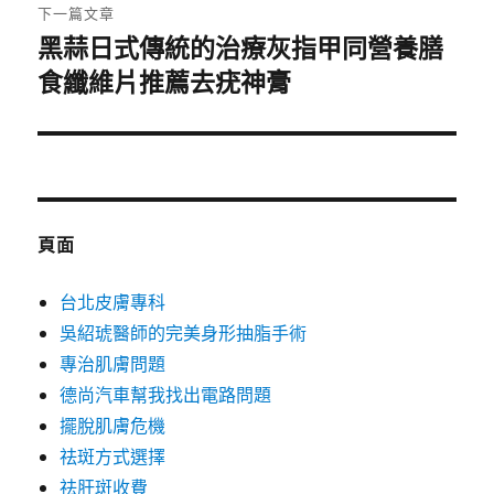
章:
下一篇文章
黑蒜日式傳統的治療灰指甲同營養膳
下
食纖維片推薦去疣神膏
一
篇
文
章:
頁面
台北皮膚專科
吳紹琥醫師的完美身形抽脂手術
專治肌膚問題
德尚汽車幫我找出電路問題
擺脫肌膚危機
祛斑方式選擇
祛肝斑收費