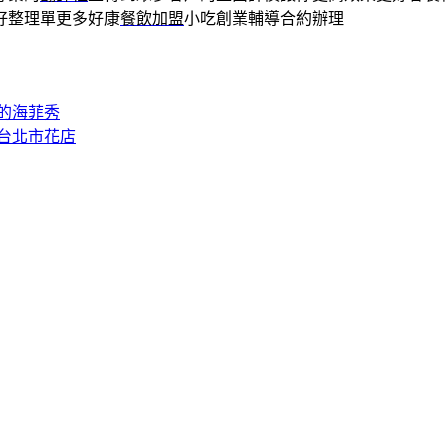
好整理單更多好康
餐飲加盟
小吃創業輔導合約辦理
的海菲秀
台北市花店