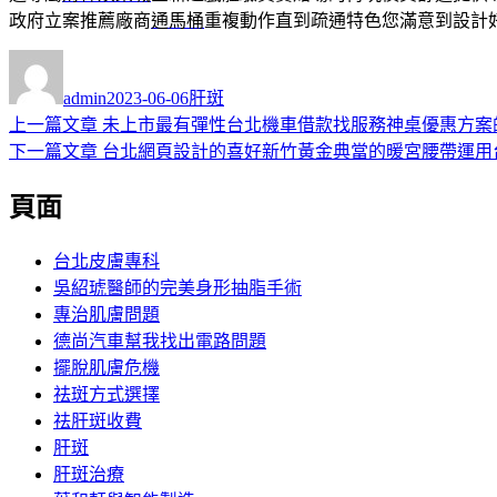
政府立案推薦廠商
通馬桶
重複動作直到疏通特色您滿意到設計
作
發
分
者
佈
類
admin
2023-06-06
肝斑
日
上
上一篇文章
未上市最有彈性台北機車借款找服務神桌優惠方案
文
期:
一
下
下一篇文章
台北網頁設計的喜好新竹黃金典當的暖宮腰帶運用
章
篇
一
頁面
導
文
篇
章:
文
覽
章:
台北皮膚專科
吳紹琥醫師的完美身形抽脂手術
專治肌膚問題
德尚汽車幫我找出電路問題
擺脫肌膚危機
祛斑方式選擇
祛肝斑收費
肝斑
肝斑治療