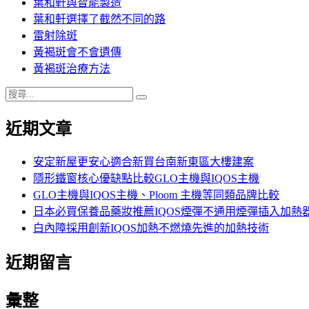
葉和軒與智能製造
葉和軒選擇了截然不同的路
雷射除斑
黃褐斑會不會遺傳
黃褐斑治療方法
搜
搜
尋
尋
近期文章
關
鍵
字:
安定新屋更安心適合新買台南新東區大樓建案
隱形鐵窗核心優缺點比較GLO主機與IQOS主機
GLO主機與IQOS主機、Ploom 主機等同類品牌比較
日本必買保養品藥妝推薦IQOS煙彈不通用煙彈插入加熱
白內障採用創新IQOS加熱不燃燒先進的加熱技術
近期留言
彙整